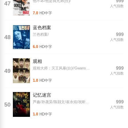
999
他不坏/他是我兄弟(台)/
47
人气指数
7.0
HD中字
蓝色档案
999
兰色档案/
48
人气指数
6.0
HD中字
观相
999
观相大师：灭王风暴(台)//Gwansang//The/Face/Reader/
49
人气指数
1.0
HD中字
记忆迷宫
999
芦鑫/孙晟昊/陈颢文/崔永炫/祝昕愿/周蓉倩/
50
人气指数
1.0
HD中字