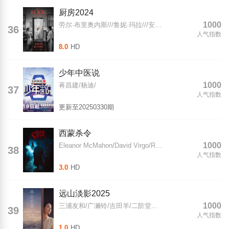
厨房2024
1000
劳尔·布里奥内斯///鲁妮·玛拉///安娜·迪亚斯///莫泰尔·福斯特///劳拉·戈麦斯///奥德·菲尔///爱德华多·奥莫斯///桑多斯·莫斯巴赫///詹姆斯·沃特斯顿///李·R·塞拉斯///斯宾塞·格兰斯///伯纳多·瓦拉斯克///埃斯特班·凯塞多///内布利·巴萨尼///何塞·路易斯·佩雷兹///古斯塔沃·梅加杰洛///皮亚·拉波尔德-诺格斯///莎凡娜·卡德尔///玛丽亚·弗尔南达·博斯克///朱莉亚·哈尔蒂甘/
36
人气指数
8.0
HD
少年中医说
1000
蒋昌建/杨迪/
37
人气指数
更新至20250330期
西蒙杀令
1000
Eleanor McMahon/David Virgo/Reece Alexander-Putinas/Leila Kotori/史蒂夫·M·西蒙斯/托尼·法迪尔/Niko El Santo Zavero/Hope Tyler/Ann M Pamela Palka/Rebecca Suzanne Torres/
38
人气指数
3.0
HD
远山淡影2025
1000
三浦友和/广濑铃/吉田羊/二阶堂富美/渡边大知/柴田理惠/松下洸平/卡米拉·爱子/铃木碧樱/
39
人气指数
1.0
HD