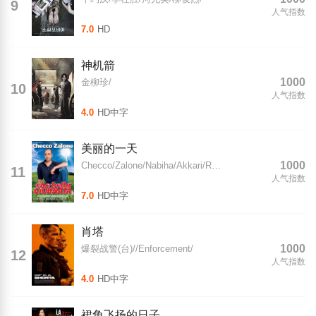
9
人气指数
7.0
HD
神机箭
1000
金柳珍/
10
人气指数
4.0
HD中字
美丽的一天
1000
Checco/Zalone/Nabiha/Akkari/Rocco/Papaleo/
11
人气指数
7.0
HD中字
肖塔
1000
爆裂战警(台)//Enforcement/
12
人气指数
4.0
HD中字
裙角飞扬的日子