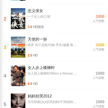
忠义侠女
1000
一个女人的江湖/
2
人气指数
3.0
HD国语
天使的一份
1000
保罗·布兰尼根/约翰·亨肖/威廉·鲁安/盖瑞·麦特兰德/
3
人气指数
2.0
HD
女人步上楼梯时
1000
女人踏上楼梯时/When a Woman Ascends the Stairs/
4
人气指数
8.0
HD
妈妈别哭2012
1000
天伦制裁(台)/别哭妈妈/不哭妈妈/Don't Cry/ Mommy/
5
人气指数