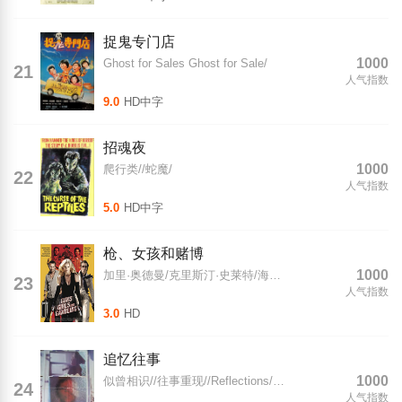
捉鬼专门店
1000
Ghost for Sales Ghost for Sale/
21
人气指数
9.0
HD中字
招魂夜
1000
爬行类//蛇魔/
22
人气指数
5.0
HD中字
枪、女孩和赌博
1000
加里·奥德曼/克里斯汀·史莱特/海伦娜·马特森/戴恩·库克/梅根·帕克/杰夫·法赫/山姆·特拉梅尔/鲍沃斯·布斯/
23
人气指数
3.0
HD
追忆往事
1000
似曾相识//往事重现//Reflections//Вeћ/виђeно/
24
人气指数