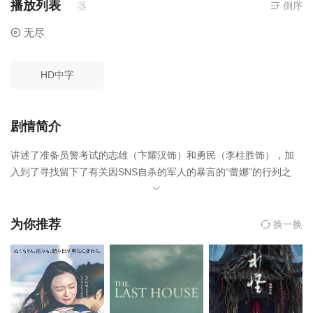
播放列表
播放,无需安装播放器
倒序
无尽
HD中字
剧情简介
讲述了准备员警考试的志雄（卞耀汉饰）和勇民（李柱胜饰），加
入到了寻找留下了有关因SNS自杀的军人的暴言的“蕾娜”的行列之
后，所发生的一系列故事，该片在第19届釜山国际电影节上获得亚
洲电影振兴机构奖（NETPACAward）和韩国电影导演协会奖第40
届首尔独立电影节上获得观众奖和演员奖（卞耀汉）并参加第13届
为你推荐
换一换
佛罗伦萨电影节，以及作为2015年多伦多韩国电影节开幕影片。