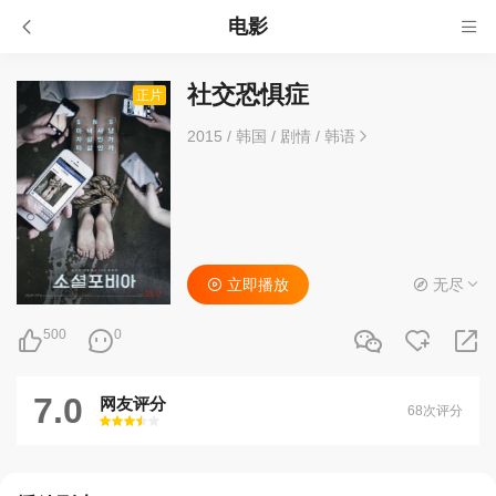
电影
社交恐惧症
正片
2015
/
韩国
/
剧情
/
韩语
立即播放
无尽
500
0
7.0
网友评分
68次评分
很差
较差
还行
推荐
力荐