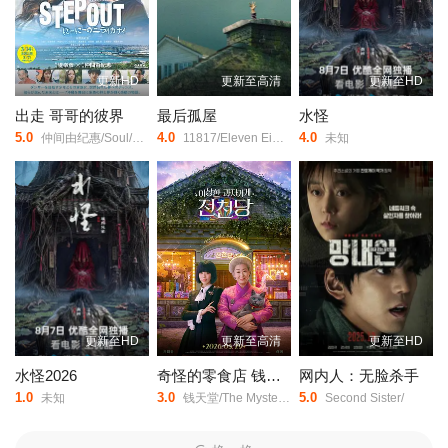
更新HD
更新至高清
更新至HD
出走 哥哥的彼界
最后孤屋
水怪
5.0
4.0
4.0
仲间由纪惠/Soul/又吉伶音/伊波れいり/松田流花/津波竜斗/内田树/盧礼欧/玉城敦子/城间やよい/津嘉山正种/寺辻健一郎/
11817/Eleven Eight One Seven/
未知
更新至HD
更新至高清
更新至HD
水怪2026
奇怪的零食店 钱天堂
网内人：无脸杀手
1.0
3.0
5.0
未知
钱天堂/The Mysterious Candy Store/Strange Snack Shop Jeoncheondang/
Second Sister/