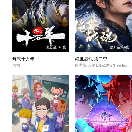
更新至349集
更新至第4集
炼气十万年
绝世战魂 第二季
未知
绝世战魂/第181-280集/Peerless Battle Spirit 2/