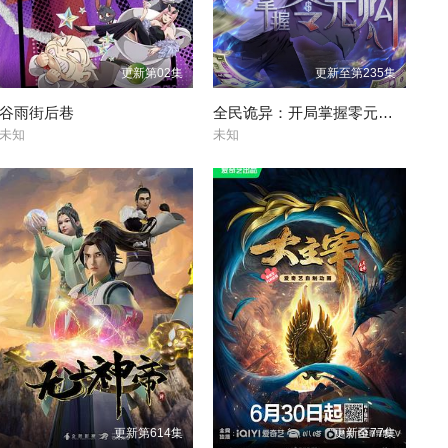
更新第02集
更新至第235集
谷雨街后巷
全民诡异：开局掌握零元购动态漫
未知
未知
更新第614集
更新至77集