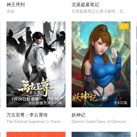
神王序列
北派盗墓笔记
/
未知
北派盗墓笔记之身入秘境、北派盗墓笔记之深入秘境/
正片
更新至03集
全432集
万古至尊：李云霄传
妖神记
The Eternal Supreme/ Li Yunxiao/
Demon Gods/Tales of Demons and Gods/