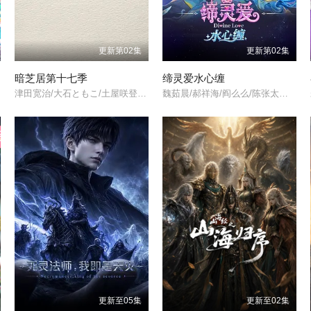
更新第02集
更新第02集
暗芝居第十七季
缔灵爱水心缠
津田宽治/大石ともこ/土屋咲登子/篠田谅/白川礼/新纳敏正/三宅美羽/中村朱里/山根馅/五郎丸莉菜/花谷聪亮/拓也/翔司/
魏茹晨/郝祥海/阎么么/陈张太康/关云月/楚越/闫夜桥/刘知否/林柏青/陆庚宜/图特哈蒙/金琪/
更新至05集
更新至02集