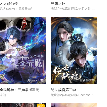
凡人修仙传
光阴之外
凡人修仙传：风起天南/
光阴之外/3D动画版/光阴之外·末世的微光/光阴之外·除凶七血瞳/光阴之外·新的开始/光阴之外·决战人鱼岛/光阴之外·决战海尸族/Beyond Time's Gaze/Beyond Time/
更新至227集
更新至02集
全民诡异：开局掌握零元购·动态漫画
绝世战魂第二季
未知
绝世战魂/3D动画版/Peerless Battle Spirit/
正片