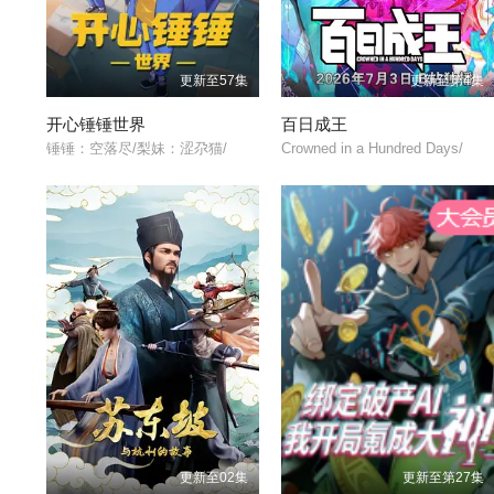
更新至57集
更新至第4集
开心锤锤世界
百日成王
锤锤：空落尽/梨妹：涩尕猫/
Crowned in a Hundred Days/
更新至02集
更新至第27集