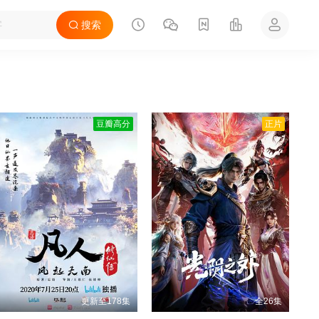
搜索
豆瓣高分
正片
更新至178集
全26集