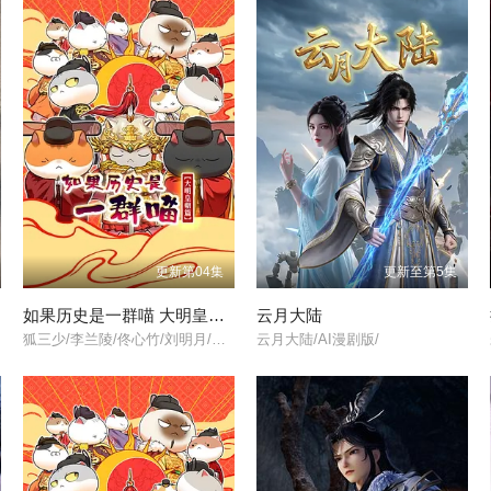
更新第04集
更新至第5集
如果历史是一群喵 大明皇朝篇
云月大陆
狐三少/李兰陵/佟心竹/刘明月/叶知秋/阎么么/常蓉珊/李轻扬/闫夜桥/
云月大陆/AI漫剧版/