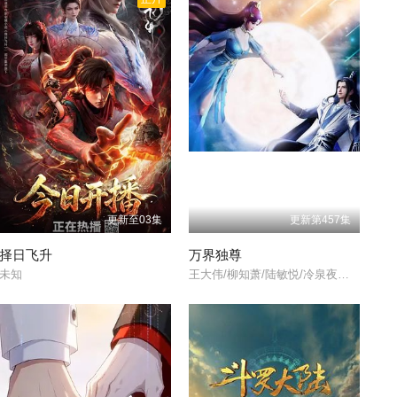
更新至03集
更新第457集
择日飞升
万界独尊
未知
王大伟/柳知萧/陆敏悦/冷泉夜月/关帅/蘭雨馨/季骜杰/默伶/包小柒/徐翔/张妮/烈之流星/钟巍/Akira明/安志/kinsen/芥末/