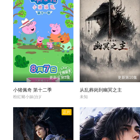
更新至第3集
更新第10集
小猪佩奇 第十二季
从乱葬岗到幽冥之主
粉紅豬小妹(台)/
未知
正片