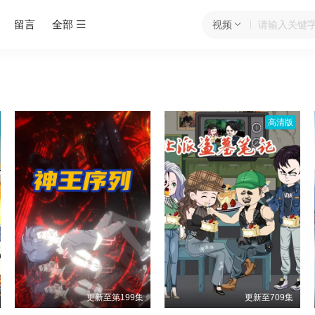
留言
全部
视频
高清版
更新至第199集
更新至709集