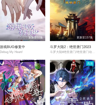
更新至02集
更新至157集
游戏BUG修复中
斗罗大陆2：绝世唐门2023
Debug My Heart/
斗罗大陆Ⅱ绝世唐门/绝世唐门动画版/斗罗大陆2/
高清