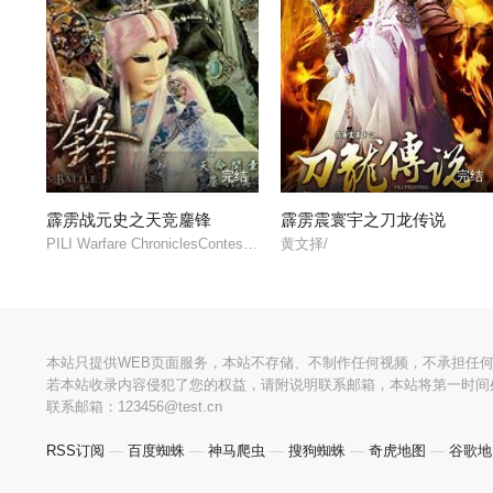
完结
完结
霹雳战元史之天竞鏖锋
霹雳震寰宇之刀龙传说
PILI Warfare ChroniclesContest of the Endless Battle/
黄文择/
本站只提供WEB页面服务，本站不存储、不制作任何视频，不承担任
若本站收录内容侵犯了您的权益，请附说明联系邮箱，本站将第一时间
联系邮箱：123456@test.cn
RSS订阅
—
百度蜘蛛
—
神马爬虫
—
搜狗蜘蛛
—
奇虎地图
—
谷歌地