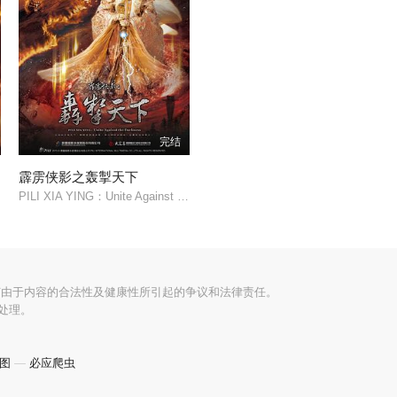
完结
霹雳侠影之轰掣天下
PILI XIA YING：Unite Against the Darkness/
何由于内容的合法性及健康性所引起的争议和法律责任。
处理。
图
—
必应爬虫