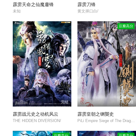
霹雳天命之仙魔鏖锋
霹雳刀锋
未知
黄文择口白/
豆瓣高分
完结
完结
霹雳战元史之动机风云
霹雳皇朝之铡龑史
THE HIDDEN DIVERSION/
PiLi Empire Siege of The Dragon Constellation/
豆瓣高分
豆瓣高分