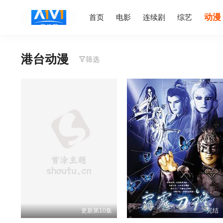
动漫
首页
电影
连续剧
综艺
港台动漫
筛选
更新第10集
完结