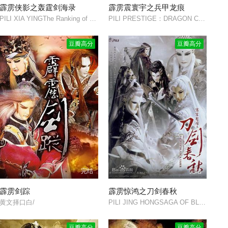
霹雳侠影之轰霆剑海录
霹雳震寰宇之兵甲龙痕
PILI XIA YINGThe Ranking of Swordsmen/
PILI PRESTIGE：DRAGON CLASH THE CODE OF WAR/
豆瓣高分
豆瓣高分
完结
完结
霹雳剑踪
霹雳惊鸿之刀剑春秋
黄文择口白/
PILI JING HONGSAGA OF BLADE SABER/
豆瓣高分
豆瓣高分