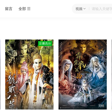
留言
全部
视频
豆瓣高分
完结
完结