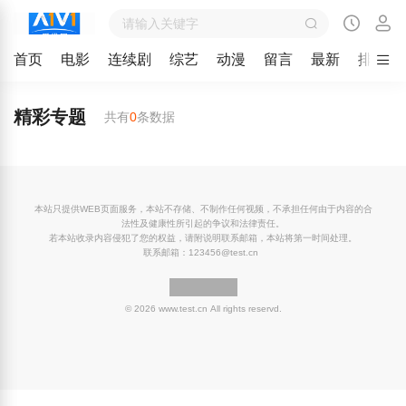
首页
电影
连续剧
综艺
动漫
留言
最新
排行
精彩专题
共有
0
条数据
本站只提供WEB页面服务，本站不存储、不制作任何视频，不承担任何由于内容的合
法性及健康性所引起的争议和法律责任。
若本站收录内容侵犯了您的权益，请附说明联系邮箱，本站将第一时间处理。
联系邮箱：123456@test.cn
© 2026 www.test.cn All rights reservd.