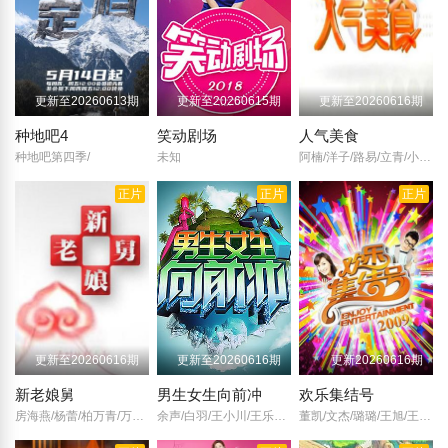
更新至20260613期
更新至20260615期
更新至20260616期
种地吧4
笑动剧场
人气美食
种地吧第四季/
未知
阿楠/洋子/路易/立青/小美/
正片
正片
正片
更新至20260616期
更新至20260616期
更新20260616期
新老娘舅
男生女生向前冲
欢乐集结号
房海燕/杨蕾/柏万青/万峰/黄飞珏/裴蓁/冯红梅/张兆国/黄红梅/蔚兰/
余声/白羽/王小川/王乐乐/宋秋熠/张亚群/
董凯/文杰/璐璐/王旭/王群/