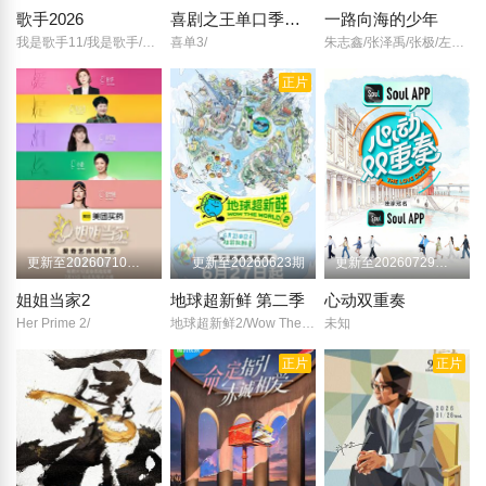
歌手2026
喜剧之王单口季第三季
一路向海的少年
我是歌手11/我是歌手/第十一季/歌手/第七季/Singer 2026/
喜单3/
朱志鑫/张泽禹/张极/左航/苏新皓/陆虎/李飞/阎鹤祥/
正片
更新至20260710先导片
更新至20260623期
更新至20260729先导片
姐姐当家2
地球超新鲜 第二季
心动双重奏
Her Prime 2/
地球超新鲜2/Wow The World/
未知
正片
正片