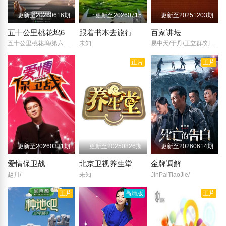
更新至20260616期
更新至20260715
更新至20251203期
五十公里桃花坞6
跟着书本去旅行
百家讲坛
五十公里桃花坞/第六季/桃花坞6/五十公里桃花坞/城市角落/
未知
易中天/于丹/王立群/刘心武/周汝昌/阎崇年/郦波/钱文忠/葛剑雄/蒙曼/纪连海/赵晓岚/马未都/袁腾飞/周国平/孔庆东/鲍鹏山/曾仕强/王蒙/
正片
正片
更新至20260331期
更新至20250826期
更新至20260614期
爱情保卫战
北京卫视养生堂
金牌调解
赵川/
未知
JinPaiTiaoJie/
正片
高清版
正片