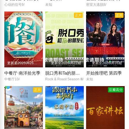
心动的信号9/
未知
密室大逃脱8/
正片
正片
更新至20260626第2期
更新至20260622期
更新至20260616期
中餐厅·南洋拾光季
脱口秀和Ta的朋友们 第三季
开始推理吧 第四季
中餐厅10/
Rock & Roast Season Ⅲ/
未知
正片
豆瓣高分