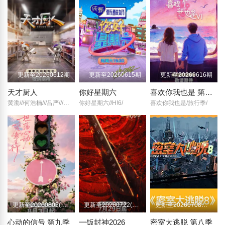
更新至20260612期
更新至20260615期
更新至20260616期
天才厨人
你好星期六
喜欢你我也是 第六季
黄渤///何浩楠///吕严///马頔///王祖蓝///杨超越///岳云鹏///张柏芝/
你好星期六//H!6/
喜欢你我也是/旅行季/
更新至20260803(第1期中纯享)
更新至20260722(先导片)
更新至20260708超前聚会（下）
心动的信号 第九季
一饭封神2026
密室大逃脱 第八季