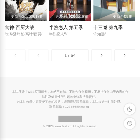
更新至20260618期
更新至20260616期
更新至09集
食神·百厨大战
半熟恋人 第五季
十三邀 第九季
刘涛/潘玮柏/高叶/蔡昊/梁经伦/周晓燕/
半熟恋人5/
许知远/
1 / 64
本站只提供WEB页面服务，本站不存储、不制作任何视频，不承担任何由于内容的合
法性及健康性所引起的争议和法律责任。
若本站收录内容侵犯了您的权益，请附说明联系邮箱，本站将第一时间处理。
联系邮箱：123456@test.cn
深色模
留言反
© 2026 www.test.cn All rights reservd.