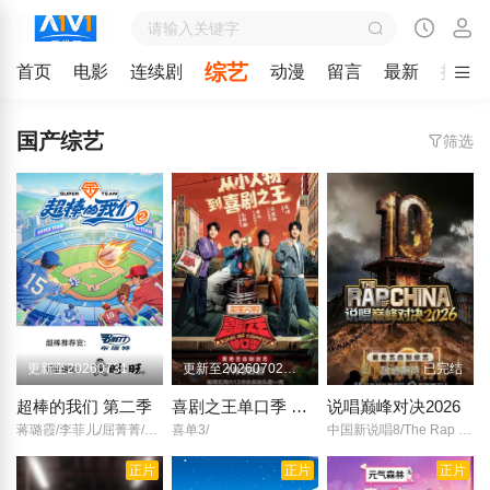
综艺
首页
电影
连续剧
动漫
留言
最新
排行
国产综艺
筛选
更新至20260731第1期
更新至20260702先导片
已完结
超棒的我们 第二季
喜剧之王单口季 第三季
说唱巅峰对决2026
蒋璐霞/李菲儿/屈菁菁/刘维/吴俊霆/赵辰龙/
喜单3/
中国新说唱8/The Rap of China 2026/
正片
正片
正片