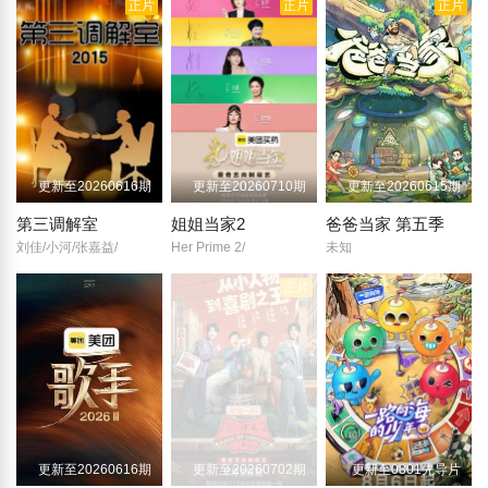
正片
正片
正片
更新至20260616期
更新至20260710期
更新至20260615期
第三调解室
姐姐当家2
爸爸当家 第五季
刘佳/小河/张嘉益/
Her Prime 2/
未知
正片
更新至20260616期
更新至20260702期
更新至0801先导片