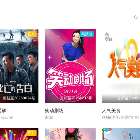
正片
高清版
更新至20260614期
更新至20260615期
更新至20260
调解
笑动剧场
人气美食
TiaoJie/
未知
阿楠/洋子/路易/立青/
正片