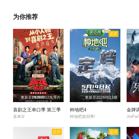
为你推荐
正片
更新至20260702先导片
更新至20260613期
喜剧之王单口季 第三季
种地吧4
金牌
喜单3/
种地吧第四季/
JinPai
正片
正片