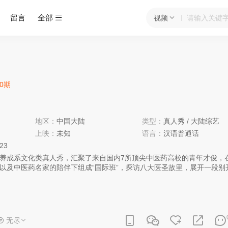
留言
全部
视频
30期
地区：
中国大陆
类型：
真人秀
/
大陆综艺
上映：
未知
语言：
汉语普通话
:23
养成系文化类真人秀，汇聚了来自国内7所顶尖中医药高校的青年才俊，
以及中医药名家的陪伴下组成“国际班”，探访八大医圣故里，展开一段别
无尽