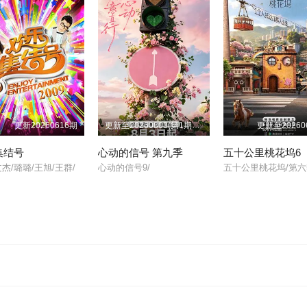
更新20260616期
更新至20260803(第1期中纯享)
更新至20260
集结号
心动的信号 第九季
五十公里桃花坞6
杰/璐璐/王旭/王群/
心动的信号9/