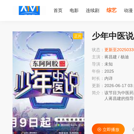
综艺
首页
电影
连续剧
动漫
少年中医说
正片
状态：
更新至202503
主演：
蒋昌建
/
杨迪
导演：
未知
年份：
2025
时长：
内详
更新：
2026-06-17 03
简介：
该节目为中医药
人蒋昌建的指导
的游学之旅。
立即播放