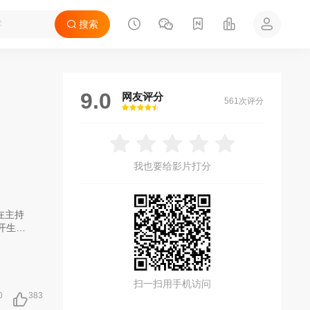
搜索
9.0
网友评分
561次评分
很差
较差
还行
推荐
力荐
我也要给影片打分
在主持
开生面
扫一扫用手机访问
0
383