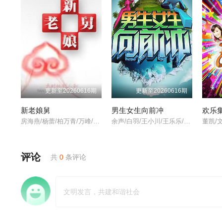
更新至20260616期
更新至20260616期
新老娘舅
男生女生向前冲
欢乐
房海燕/杨蕾/柏万青/万峰/黄飞珏/裴蓁/冯红梅/张兆国/黄红梅/蔚兰/
余声/白羽/王小川/王乐乐/宋秋熠/张亚群/
董凯/文
评论
共
0
条评论