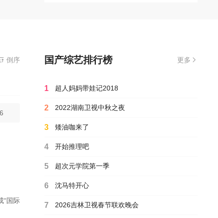
国产综艺排行榜
倒序
更多
1
超人妈妈带娃记2018
2
2022湖南卫视中秋之夜
6
3
矮油咖来了
4
开始推理吧
5
超次元学院第一季
6
沈马特开心
“国际
7
2026吉林卫视春节联欢晚会