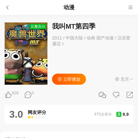
动漫
我叫MT第四季
豆瓣高分
2011
/
中国大陆
/
动画 国产动漫
/
汉语普
通话
立即播放
无尽
929
0
3.0
网友评分
8.9
975次评分
豆
很差
较差
还行
推荐
力荐