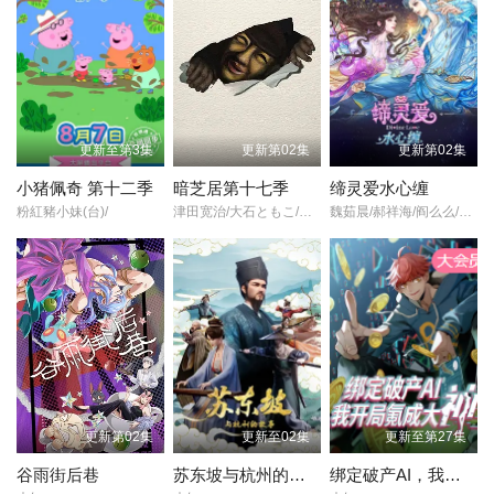
更新至第3集
更新第02集
更新第02集
小猪佩奇 第十二季
暗芝居第十七季
缔灵爱水心缠
粉紅豬小妹(台)/
津田宽治/大石ともこ/土屋咲登子/篠田谅/白川礼/新纳敏正/三宅美羽/中村朱里/山根馅/五郎丸莉菜/花谷聪亮/拓也/翔司/
魏茹晨/郝祥海/阎么么/陈张太康/关云月/楚越/闫夜桥/刘知否/林柏青/陆庚宜/图特哈蒙/金琪/
更新第02集
更新至02集
更新至第27集
谷雨街后巷
苏东坡与杭州的故事
绑定破产AI，我开局氪成大神 动态漫