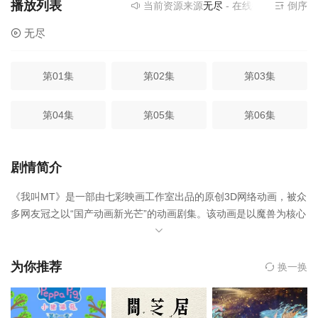
播放列表
当前资源来源
无尽
- 在线播放,无需安装
倒序
无尽
第01集
第02集
第03集
第04集
第05集
第06集
剧情简介
《我叫MT》是一部由七彩映画工作室出品的原创3D网络动画，被众
多网友冠之以“国产动画新光芒”的动画剧集。该动画是以魔兽为核心
的人气旺盛的同人网络动画，其原型是暴雪公司著名的网络游戏
《魔兽世界》。该片是由一群游戏动漫爱好者共同打造的，其中人
物包括“核桃”、“奶茶超人”、“迷路了”等，清馨幽默的风格倍受魔兽
为你推荐
换一换
玩家的推崇。