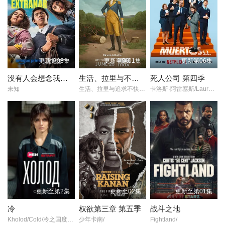
更新第08集
更新至第01集
更新第06集
没有人会想念我们 第二季
生活、拉里与不快乐的追求：一部美国史
死人公司 第四季
未知
生活、拉里与追求不快乐：一部几乎是美国的历史/生命、拉里与找不痛快/不朽的追寻/另：不朽追忆/
卡洛斯·阿雷塞斯/Laura·Caballero/
更新至第2集
更新至02集
更新至第01集
冷
权欲第三章 第五季
战斗之地
Kholod/Cold/冷之国度的女基督山伯爵/极寒追杀/
少年卡南/
Fightland/