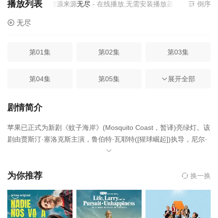
播放列表
当前资源来源
无尽
- 在线播放,无需安装播放器
倒序
无尽
第01集
第02集
第03集
第04集
第05集
第06集
展开全部
第07集
剧情简介
苹果已正式为新剧《蚊子海岸》(Mosquito Coast，暂译)亮绿灯。该
剧由贾斯汀·塞洛克斯主演，鲁伯特·瓦耶特([猩球崛起])执导，尼尔·
克洛斯(《路德》)担任创剧人。该剧根据贾斯汀的舅舅保罗·塞洛克
斯创作的同名小说改编，讲述一名理想主义者(贾斯汀饰)携全家定居
在拉丁美洲的蚊子海岸，开辟了自己的乌托邦城市。而一场抢劫让
为你推荐
换一换
一切毁于一旦。克洛斯与汤姆·比塞尔([灾难艺术家])操刀首集剧本。