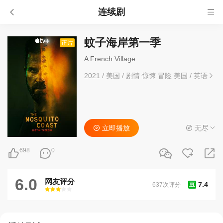
连续剧
蚊子海岸第一季
正片
A French Village
2021
/
美国
/
剧情 惊悚 冒险 美国
/
英语
立即播放
无尽
698
0
6.0
网友评分
7.4
637次评分
豆
很差
较差
还行
推荐
力荐