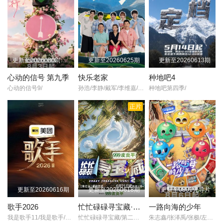
更新至20260803(第1期中纯享)
更新至20260625期
更新至20260613期
心动的信号 第九季
快乐老家
种地吧4
心动的信号9/
孙浩/李静/戴军/李维嘉/沈凌/吴昕/武艺/高旭/
种地吧第四季/
正片
更新至20260616期
更新至20260618期
更新至0801先导片
歌手2026
忙忙碌碌寻宝藏·双人成行季
一路向海的少年
我是歌手11/我是歌手/第十一季/歌手/第七季/Singer 2026/
忙忙碌碌寻宝藏/第二季/忙忙碌碌寻宝藏2/
朱志鑫/张泽禹/张极/左航/苏新皓/陆虎/李飞/阎鹤祥/