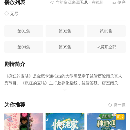
播放列表
当前资源来源
无尽
- 在线播放,无需安装播
倒序
无尽
第01集
第02集
第03集
第04集
第05集
第06集
展开全部
第07集
第08集
第09集
剧情简介
《疯狂的麦咭》是金鹰卡通推出的大型明星亲子益智历险闯关真人
第10集
第11集
第12集
秀节目。《疯狂的麦咭》主打差异化路线，益智答题、密室闯关、
亲子互动为特色。
为你推荐
换一换
正片