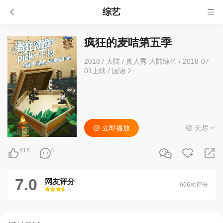
综艺
疯狂的麦咭第五季
2018
/
大陆
/
真人秀 大陆综艺
/
2018-07-
01上映
/
国语
立即播放
无尽
616
0
7.0
网友评分
606次评分
很差
较差
还行
推荐
力荐