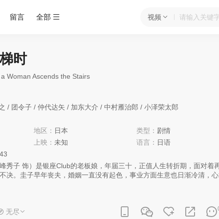
留言
全部
视频
梯时
oman Ascends the Stairs
之
/
团令子
/
仲代达矢
/
加东大介
/
中村雁治郎
/
小泽荣太郎
地区：
日本
类型：
剧情
上映：
未知
语言：
日语
:43
峰秀子 饰）是银座Club的老板娘，年届三十，正值人生转折期，面对着
不决。圭子早年丧夫，婚姻一直没有起色，事业方面生意也日渐冷清，心
心放在照顾年轻一代的公关小姐純子、雪子们身上。Club年轻的经理（
子，但以事业为重的他不愿表白，则通过与雪子的肉体关系来淡化心里对
以控制的情感让他最终鼓起勇气表白，心境苍凉的圭子会接受吗？ 战后
无尽
大师成濑巳喜男冷静的长镜头下表露无遗，该片风格是浓重的现实主义色