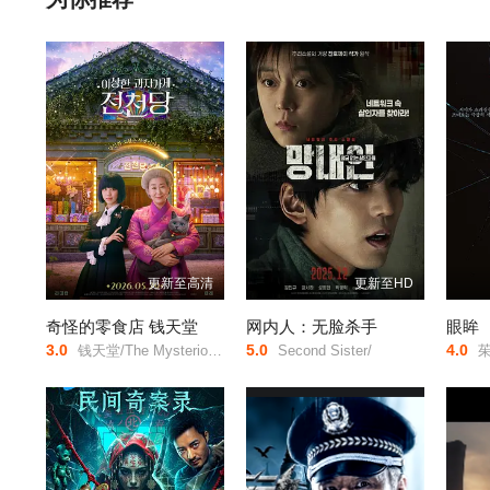
女人的独白贯穿始末，具有浓郁的文化气息。
更新至高清
更新至HD
奇怪的零食店 钱天堂
网内人：无脸杀手
眼眸
3.0
5.0
4.0
钱天堂/The Mysterious Candy Store/Strange Snack Shop Jeoncheondang/
Second Sister/
茱