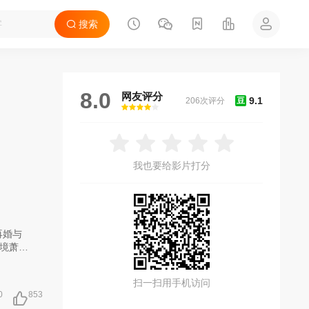
搜索
8.0
网友评分
9.1
206次评分
豆
很差
较差
还行
推荐
力荐
我也要给影片打分
再婚与
境萧条
仲达代
圭子的
扫一扫用手机访问
日本大
0
853
彩，以