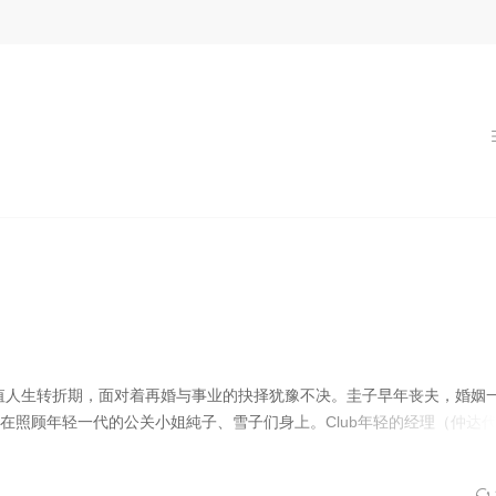
贯穿始末，具有浓郁的文化气息。
正值人生转折期，面对着再婚与事业的抉择犹豫不决。圭子早年丧夫，婚姻
在照顾年轻一代的公关小姐純子、雪子们身上。Club年轻的经理（仲达
关系来淡化心里对圭子的情愫。然而，难以控制的情感让他最终鼓起勇气
成濑巳喜男冷静的长镜头下表露无遗，该片风格是浓重的现实主义色彩，