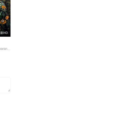
新HD
d·Bharathi/