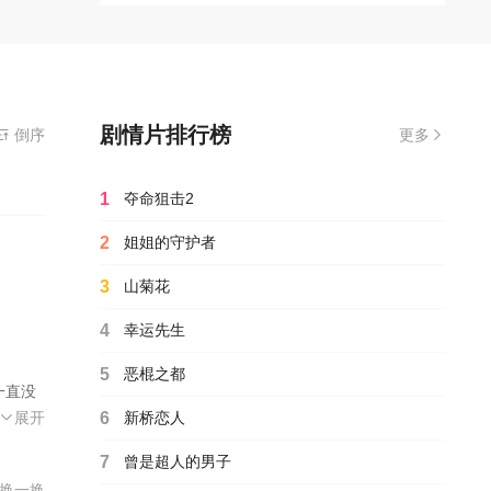
剧情片排行榜
倒序
更多
1
夺命狙击2
2
姐姐的守护者
3
山菊花
4
幸运先生
5
恶棍之都
一直没
代矢
展开
6
新桥恋人
表
7
曾是超人的男子
以一个
换一换