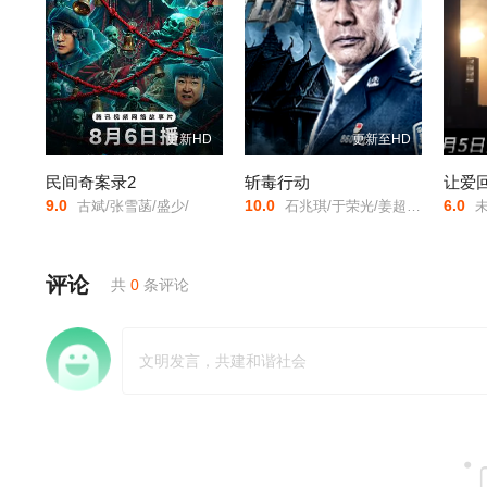
更新HD
更新至HD
民间奇案录2
斩毒行动
让爱
9.0
10.0
6.0
古斌/张雪菡/盛少/
石兆琪/于荣光/姜超/邵峰/
未
评论
共
0
条评论