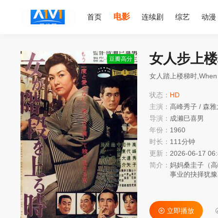
电影
首页
连续剧
综艺
动漫
女人步上楼
豆瓣高分
女人踏上楼梯时,When a W
状态：
HD
主演：
高峰秀子
/
森雅
导演：
成濑巳喜男
年份：
1960
时长：
111分钟
更新：
2026-06-17 06
简介：
妈妈桑圭子（高
事业的抉择犹豫
的她只将生活重
矢 饰）暗恋圭
情愫。然而，难
立即播放
众悱恻的心境在