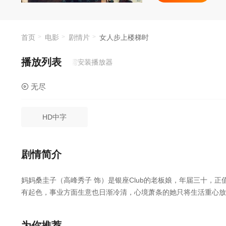
一个女人的独白
首页
电影
剧情片
女人步上楼梯时
播放列表
无尽
- 在线播放,无需安装播放器
无尽
HD中字
剧情简介
妈妈桑圭子（高峰秀子 饰）是银座Club的老板娘，年届三十，
有起色，事业方面生意也日渐冷清，心境萧条的她只将生活重心放
饰）暗恋圭子，但以事业为重的他不愿表白，则通过与雪子的肉体
白，心境苍凉的圭子会接受吗？ 战后日本大众悱恻的心境在大师
为你推荐