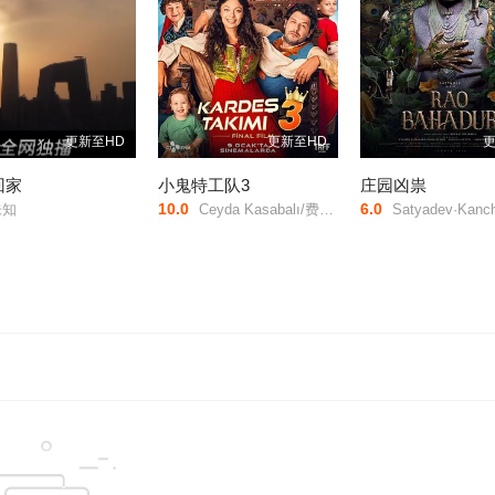
更新至HD
更新至HD
更
回家
小鬼特工队3
庄园凶祟
10.0
6.0
知
Ceyda Kasabalı/费拉特·阿尔拜伦//卡根·埃菲·阿克/埃克林·苏·乔班/Berat Efe Parlar/Mehmet Ali Aybar/盖杰·伊西克·德米雷尔/居尔汉·特金/Aslı Yaren/科尔汗·赫尔杜兰/
Satyadev·Kancharana/Deepa·Thomas/Anan