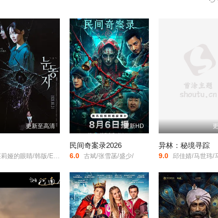
更新至高清
更新HD
更
民间奇案录2026
异林：秘境寻踪
6.0
9.0
莉娅的眼睛/韩版/Eyes/
古斌/张雪菡/盛少/
邱佳婧/马世玮/马明宇/刘