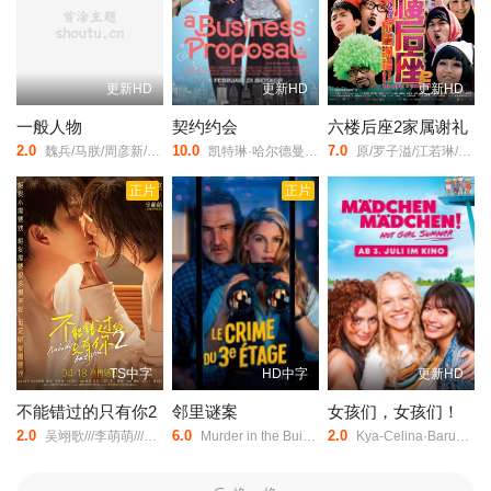
更新HD
更新HD
更新HD
一般人物
契约约会
六楼后座2家属谢礼
2.0
10.0
7.0
魏兵/马朕/周彦新/刘尚奎/
凯特琳·哈尔德曼/艾丽尔·塔图姆/Abidzar·Al·Ghifari/
原/罗子溢/江若琳/陆永/郑诗君/曾志伟/林嘉欣/卢巧音/周俊伟/
正片
正片
TS中字
HD中字
更新HD
不能错过的只有你2
邻里谜案
女孩们，女孩们！
2.0
6.0
2.0
吴翊歌///李萌萌///杨业明///刘流///陶红///赵熙玥///黄品沅///赵晋///田东霖///赵汉军///王彩平/
Murder in the Building/Bazaar/
Kya-Celina·Barucki/Julia·Novohradsky/Nhung·Hong/