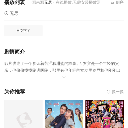
播放列表
当前资源来源
无尽
- 在线播放,无需安装播放器
倒序
无尽
HD中字
剧情简介
影片讲述了一个参杂着苦涩和甜蜜的故事。\r罗宾是一个年轻的父
亲，他偷偷摸摸跑进医院，那里有他年轻的女友里奥尼和他刚刚出
生的孩子卢克。这个苦涩的会面，是罗宾第一次见到自己的孩子。
抱起孩子的当下，罗宾就发誓，一定要让卢克过上幸福的生活，不
再重蹈自己的覆辙。罗宾是一个有过前科的人，他再一次犯案之
为你推荐
换一换
后，法官给了他最后一次改过自新的机会。在社区做义工的时候，
他碰到了莱诺、阿尔伯特和莫三个人。和罗宾一样，这三个人都是
有过前科的罪犯，这种污点让他们无法在社会里立足。在参观过一
个威士忌的蒸馏工厂后，他们似乎找到了未来、找到了生活的希
望……