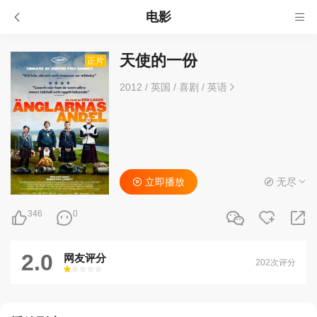
电影
天使的一份
正片
2012
/
英国
/
喜剧
/
英语
立即播放
无尽
346
0
2.0
网友评分
202次评分
很差
较差
还行
推荐
力荐