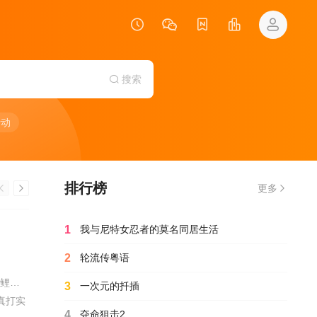
搜索
行动
排行榜
更多
1
我与尼特女忍者的莫名同居生活
2
轮流传粤语
侯明杰 / 欧豪 / 侯勇 / 李幼斌 / 蓝盈莹 / 周德华 / 丁勇岱 / 徐洪浩 / 刘奕君 / 关亚军 / 史兰芽 / 赵荀 / 夏侯镔 / 费鲤齐 / 张进 / 王春宇 / 杨舒 / 阮巨 / 陈启杰 / 赵长洲 / 陈方舟 / 谢心 / 傅程鹏 / 于景骁 / 吴岳阳 /
3
一次元的扦插
真打实
4
夺命狙击2