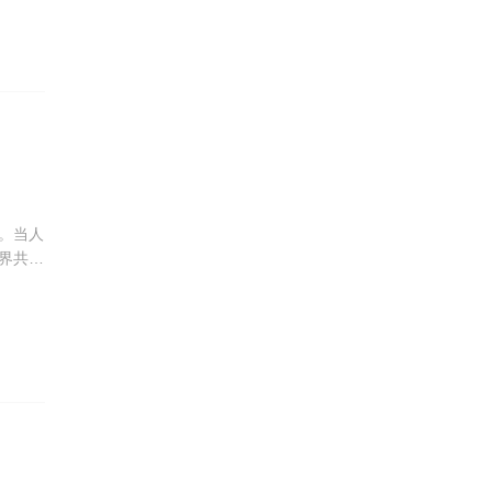
。当人
界共同