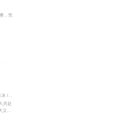
勇，凭
柏杉 / 陈伟霆 / / / 陈瑶 / / / 曾舜晞 / / / 王茂蕾 / / / 王奕婷 / / / 李乃文 / / / 释小龙 / / / 应灏铭 / / / 季肖冰 / / / 胡耘豪 / / / 徐正溪 / / / 章涛 / / / 王祖一 / / / 刘畅 / / / 杨钧丞 / / / 杨昊博 / / / 陈鸿锦 / / / 吴圣麒 / / / 林秋楠 / / / 扈帷 / / / 雷丰瑞 /
人共赴
大义相