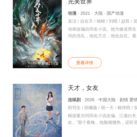
完美世界
动漫
· 2021 · 大陆 · 国产动漫
袁洁 / 自在天 / 锦鲤 / 刘晴 / 赵双 /
动画改编自同名小说。他为修道而生
河的洗礼，他化万古，他化自在。看
查看详情
更新第274集
天才，女友
连续剧
· 2026 · 中国大陆 · 剧情 
田羽生 / 田曦薇 / 胡一天 / 赖伟明 / 
根据素光同同名小说改编。江逾白长
欢。”那个夜晚，他脸颊微热，还听