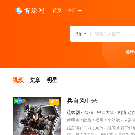
首页
全部
视频
推荐
视频
文章
明星
兵自风中来
正片
连续剧
· 2026 · 中国大陆 · 剧情 
该剧讲述了在396旅与陆军步兵学
抗，虽引发哗然，却获赏识调任39