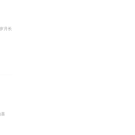
岁月长
的喜