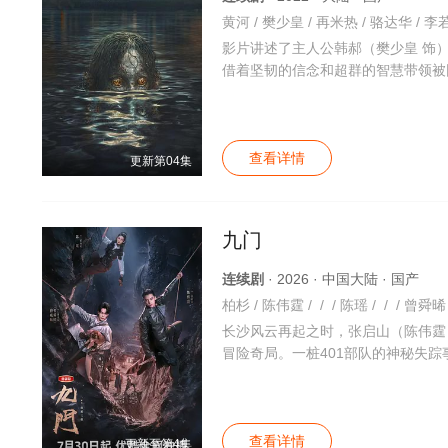
黄河 / 樊少皇 / 再米热 / 骆达华 / 李若
影片讲述了主人公韩郝（樊少皇 饰
借着坚韧的信念和超群的智慧带领被
查看详情
更新第04集
九门
连续剧
· 2026 · 中国大陆 · 国产
长沙风云再起之时，张启山（陈伟霆
冒险奇局。一桩401部队的神秘失
互交织。九门众人用热血和牺牲，守
查看详情
更新至第4集