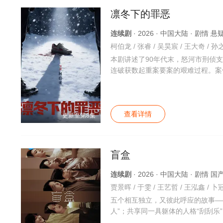
凛冬下的罪恶
连续剧
· 2026 · 中国大陆 · 剧情 
本剧讲述了90年代末，怒河市刑侦
连破获数起重案要案的艰难过程。案件
查看详情
更新至第8集
盲盒
连续剧
· 2026 · 中国大陆 · 剧情 国
贾景晖 / 于雯 / 王艺哲 / 王泓鑫 / 卜冠
五个相互独立，又彼此呼应的故事—
人”；共享同一具躯体的人格“刮刮乐