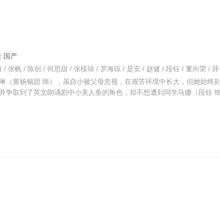
悬疑 国产
琳（黄杨钿甜 饰），虽自小被父母忽视，在艰苦环境中长大，但她始终
并争取到了英文朗诵剧中小美人鱼的角色，却不想遭到同学马娜（段钰 