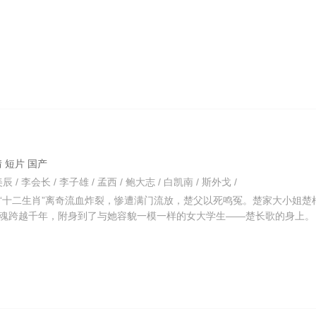
爱情 短片 国产
辰 / 李会长 / 李子雄 / 孟西 / 鲍大志 / 白凯南 / 斯外戈 /
“十二生肖”离奇流血炸裂，惨遭满门流放，楚父以死鸣冤。楚家大小姐楚
魂跨越千年，附身到了与她容貌一模一样的女大学生——楚长歌的身上。