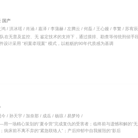
悬疑 国产
支队在无普及监控、无 鉴定技术的支持下，通过摸排、勘查等传统刑侦手
设计采用 “积案牵现案” 模式，以粗粝的90年代质感为基调
产
今 / 孙天宇 / 加奈那 / 成岳 / 杨琼 / 易梦玲 /
—用一场精心策划的“夏令营”完成复仇的受害者；临终前与遗憾和解的“
”；病床前不离不弃的“紧急联络人”；产后抑郁中自我摧毁的“影后