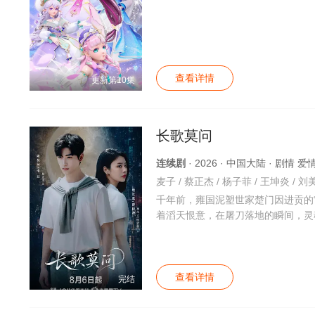
查看详情
更新第10集
长歌莫问
连续剧
· 2026 · 中国大陆 · 剧情 
麦子 / 蔡正杰 / 杨子菲 / 王坤炎 / 刘美
千年前，雍国泥塑世家楚门因进贡的
着滔天恨意，在屠刀落地的瞬间，灵
查看详情
完结