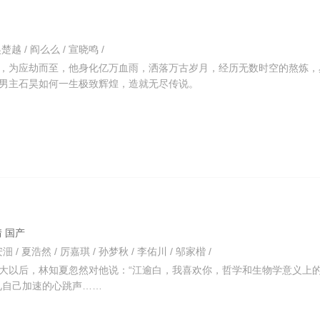
 吴楚越 / 阎么么 / 宣晓鸣 /
，为应劫而至，他身化亿万血雨，洒落万古岁月，经历无数时空的熬炼，
男主石昊如何一生极致辉煌，造就无尽传说。
爱情 国产
安沺 / 夏浩然 / 厉嘉琪 / 孙梦秋 / 李佑川 / 邬家楷 /
大以后，林知夏忽然对他说：“江逾白，我喜欢你，哲学和生物学意义上
见自己加速的心跳声……