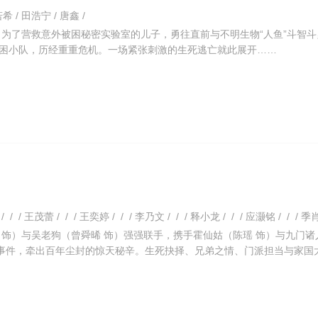
希 / 田浩宁 / 唐鑫 /
）为了营救意外被困秘密实验室的儿子，勇往直前与不明生物“人鱼”斗智斗
困小队，历经重重危机。一场紧张刺激的生死逃亡就此展开……
 饰）与吴老狗（曾舜晞 饰）强强联手，携手霍仙姑（陈瑶 饰）与九门诸
踪事件，牵出百年尘封的惊天秘辛。生死抉择、兄弟之情、门派担当与家国
护家园，共渡难关。