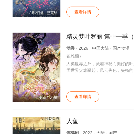
查看详情
已完结
精灵梦叶罗丽 第十一季
动漫
· 2026 · 中国大陆 · 国产动漫
翟雅楠 /
人类世界之外，藏着神秘而美好的叶
类世界灾难骤起，风云失色，失衡的
的未来，倾尽所有，并肩而战。
查看详情
更新至04集
人鱼
连续剧
· 2022 · 大陆 · 国产