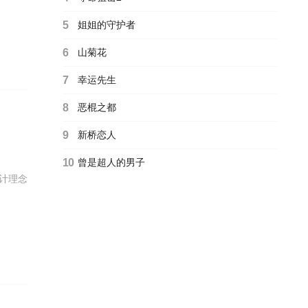
5
姐姐的守护者
6
山菊花
7
幸运先生
8
恶棍之都
9
新桥恋人
10
曾是超人的男子
计理念