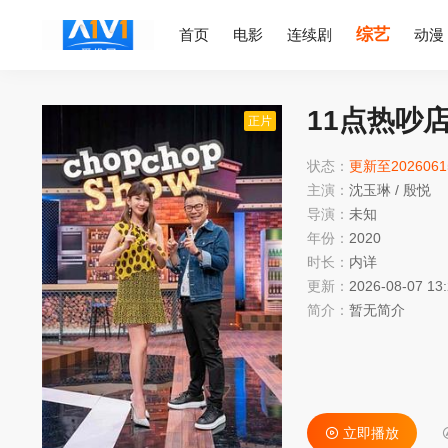
综艺
首页
电影
连续剧
动漫
11点热吵
正片
状态：
更新至202606
主演：
沈玉琳
/
殷悦
导演：
未知
年份：
2020
时长：
内详
更新：
2026-08-07 13
简介：
暂无简介
立即播放