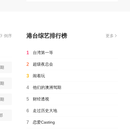
港台综艺排行榜
当前资源来源
倒序
闪电在线
- 闪电在线
更多
1
台湾第一等
2
超级夜总会
7期
3
闹着玩
4期
4
他们的澳洲驾期
5
财经透视
3期
6
走过历史大地
4期
部
7
恋爱Casting