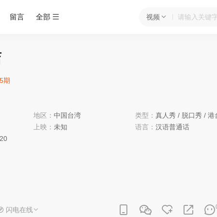
留言
全部
视频
店
15期
地区：
中国台湾
类型：
真人秀
/
脱口秀
/
港
上映：
未知
语言：
汉语普通话
:20
闪电在线