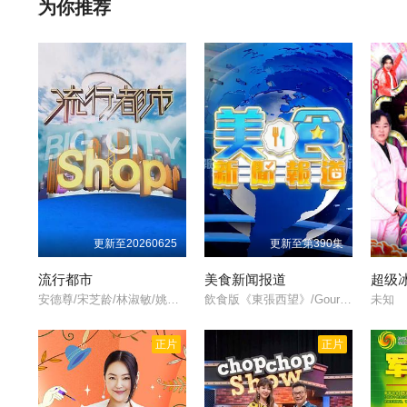
20230405期
20230406期
20230411
为你推荐
20230502期
20230508
20230509
20230524
20230525
20230530
20230607
20230608
20230612
20230622
20230626
20230627
更新至20260625
更新至第390集
20230705
20230706
20230710
流行都市
美食新闻报道
超级冰
安德尊/宋芝龄/林淑敏/姚嘉妮/刘彩玉/章志文/彭慧中/
飲食版《東張西望》/Gourmet Express/美食新聞報道/
未知
20230717
20230718
20230719
正片
正片
20230731
20230801
20230802
20230809
20230810
20230814