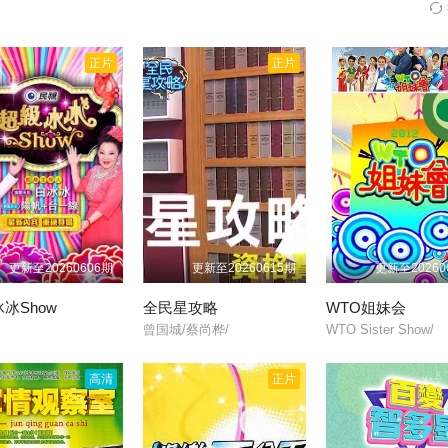
期
20230412期
20230413期
2023050
20230518
20230522
2023052
正片
正片
20230531
20230601
2023060
20230613
20230614
2023062
20230629
20230703
2023070
更新至20260606期
更新至20260615期
更新至20260
20230711
20230712
2023071
冰Show
全民星攻略
WTO姐妹会
曾国城/蔡尚桦/
WTO Sister Show/
20230724
20230725
2023072
高清
正片
20230803
20230807
2023080
20230815
20230816
2023081