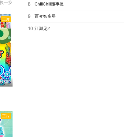
1期
换一换
8
ChillChill懂事長
9
百变智多星
3
正片
10
江湖见2
5
0
4
615期
3
7
正片
8
7