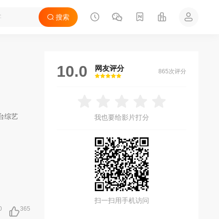
搜索
10.0
网友评分
865次评分
很差
较差
还行
推荐
力荐
台综艺
我也要给影片打分
扫一扫用手机访问
0
365