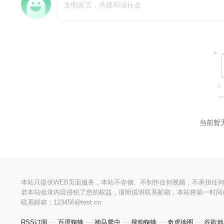
20230512
20230515
20230516
20230524
20230525
20230529
20230606
20230607
20230608
20230614
20230616
20230621
当前暂
20230628
20230629
20230630
20230706
20230707
20230710
本站只提供WEB页面服务，本站不存储、不制作任何视频，不承担任
20230714
20230717
20230718
若本站收录内容侵犯了您的权益，请附说明联系邮箱，本站将第一时间
联系邮箱：123456@test.cn
20230724
20230725
20230726
RSS订阅
—
百度蜘蛛
—
神马爬虫
—
搜狗蜘蛛
—
奇虎地图
—
谷歌地