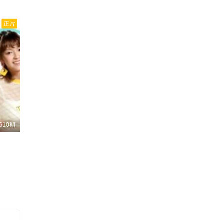
正片
2期
2期
0期
1期
610期
9期
7期
1期
0