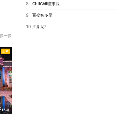
8期
8
ChillChill懂事長
9
百变智多星
6期
10
江湖见2
6期
换一换
3期
正片
1期
9期
7期
615期
6期
4期