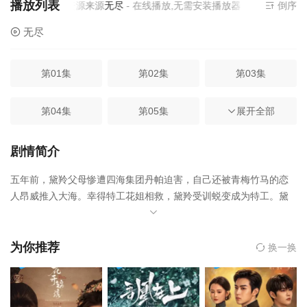
播放列表
当前资源来源
无尽
- 在线播放,无需安装播放器
倒序
无尽
第01集
第02集
第03集
第04集
第05集
第06集
展开全部
第07集
第08集
第09集
剧情简介
五年前，黛羚父母惨遭四海集团丹帕迫害，自己还被青梅竹马的恋
第10集
第11集
第12集
人昂威推入大海。幸得特工花姐相救，黛羚受训蜕变成为特工。黛
羚化名霏霏重返泰兰德，潜伏进入檀宫，被心怀愧疚的昂威主动靠
第13集
第14集
第15集
近，顺势成为他的私人秘书，二人在试探拉扯中旧情复燃……
为你推荐
换一换
第16集
第17集
第18集
第19集
第20集