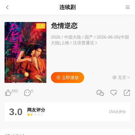
连续剧
危情逆恋
正片
2026
/
中国大陆
/
国产
/
2026-06-05(中国
大陆)上映
/
汉语普通话
立即播放
无尽
652
0
3.0
网友评分
154次评分
很差
较差
还行
推荐
力荐