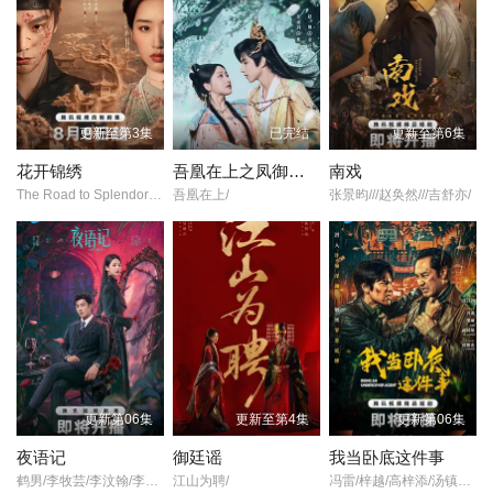
更新至第3集
已完结
更新至第6集
花开锦绣
吾凰在上之凤御四方
南戏
The Road to Splendor/Escape to Your Heart/
吾凰在上/
张景昀///赵奂然///吉舒亦/
更新第06集
更新至第4集
更新第06集
夜语记
御廷谣
我当卧底这件事
鹤男/李牧芸/李汶翰/李泊文/郭天祺/徐新驰/孙思凡/
江山为聘/
冯雷/梓越/高梓添/汤镇业/杨帆/孙腾博/