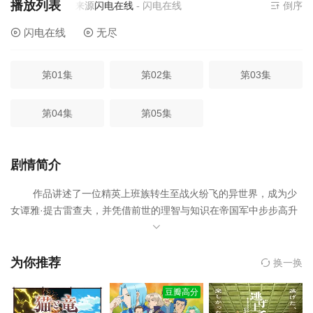
播放列表
当前资源来源
闪电在线
- 闪电在线
倒序
闪电在线
无尽
第01集
第02集
第03集
第04集
第05集
剧情简介
作品讲述了一位精英上班族转生至战火纷飞的异世界，成为少
女谭雅·提古雷查夫，并凭借前世的理智与知识在帝国军中步步高升
的故事。
为你推荐
换一换
豆瓣高分