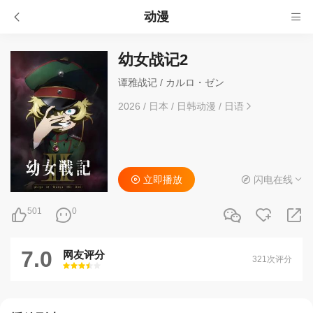
动漫
幼女战记2
谭雅战记 / カルロ・ゼン
2026
/
日本
/
日韩动漫
/
日语
立即播放
闪电在线
501
0
7.0
网友评分
321次评分
很差
较差
还行
推荐
力荐