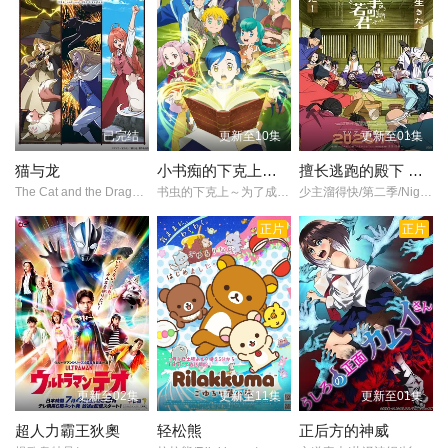
已完结
更新至10集
更新至01集
猫与龙
小书痴的下克上：为了成为图书管理员不择手段！第四季
擅长逃跑的殿下 第二季
The Cat and the Dragon/Neko to Ryuu/
书虫的下克上～为了成为图书管理员而不择手段～/
少主溜得快/第二季/Nige Jouzu no Wakagimi Season 2/The Elusive Samurai Season 2/
正片
正片
更新至02集
更新至11集
更新至01集
超人力霸王狄奧
轻松熊
正后方的神威