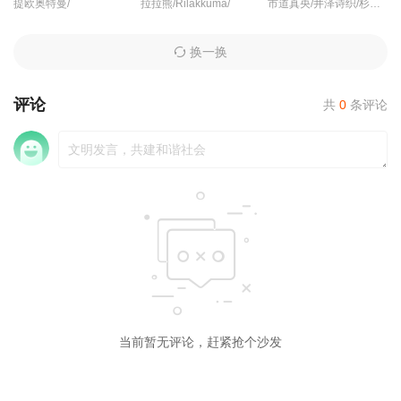
提欧奥特曼/
拉拉熊/Rilakkuma/
市道真央/井泽诗织/杉田智和/相坂优歌/碧乃梨心/
换一换
评论
共
0
条评论
当前暂无评论，赶紧抢个沙发