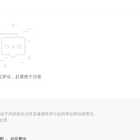
无评论，赶紧抢个沙发
何由于内容的合法性及健康性所引起的争议和法律责任。
处理。
图
—
必应爬虫