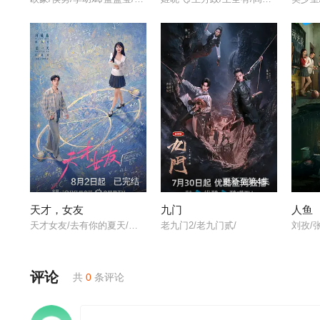
已完结
更新至第4集
天才，女友
九门
人鱼
天才女友/去有你的夏天/当你耀眼时/
老九门2/老九门贰/
评论
共
0
条评论