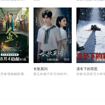
更新至第3集
完结
更新至
长歌莫问
凛冬下的罪恶
刘孜/张开泰/黄杨钿甜/董勇/张帆/陈创/何思甜/张棪琰/罗海琼/是安/赵健/段钰/董向荣/薛佳凝/方晓东/李庆誉/张译文/
蔡正杰/杨子菲/王坤炎/刘美辰/李会长/李子雄/孟西/鲍大志/白凯南/斯外戈/