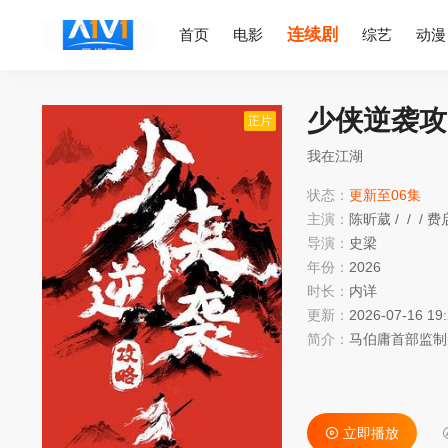
连续剧
首页
电影
综艺
动漫
少侠逆袭攻
正片
我在江湖
状态：
更新至06集
主演：
陈昕葳
/
/
/
费
导演：
史梁
年份：
2026
时长：
内详
更新：
2026-07-16 19
简介：
马伯庸首部监制
立即播放