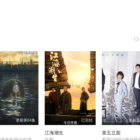
更新第04集
已完结
更新至
江海潮生
第五立面
樊少皇/再米热/骆达华/李若希/田浩宁/唐鑫/
张謇/