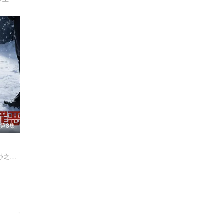
第8集
张睿/吴昊宸/王大奇/孙之鸿/洪冰瑶/肖涵/嘉泽/李蒲赫/左腾云/何磊/王心嫚/李繁/苏宥辰/刘佳萌/洪爽/刘亭希/窦新豪/刘伟峰/刘朔豪/徐章/