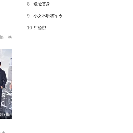
8
危险替身
9
小女不听将军令
10
甜秘密
换一换
第7集
奚望///张陆///鲁佳妮///王之一/