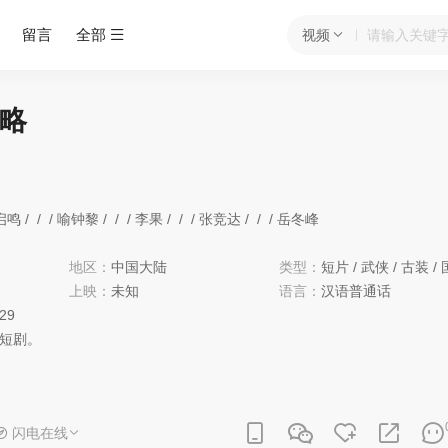
留言
全部
视频
略
启鸣
/
/
/
喻钟黎
/
/
/
李果
/
/
/
张竞达
/
/
/
岳冬峰
地区：
中国大陆
类型：
短片
/
武侠
/
古装
/
上映：
未知
语言：
汉语普通话
:29
短剧。
闪电在线