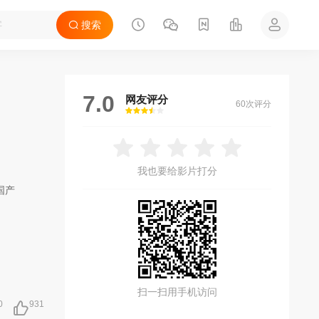
搜索
7.0
网友评分
60次评分
很差
较差
还行
推荐
力荐
我也要给影片打分
国产
扫一扫用手机访问
0
931