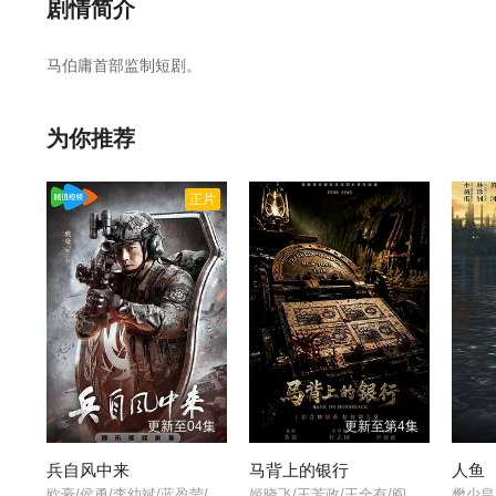
第25集
第26集
剧情简介
马伯庸首部监制短剧。
为你推荐
正片
更新至04集
更新至第4集
兵自风中来
马背上的银行
人鱼
欧豪/侯勇/李幼斌/蓝盈莹/周德华/丁勇岱/徐洪浩/刘奕君/关亚军/史兰芽/赵荀/夏侯镔/费鲤齐/张进/王春宇/杨舒/阮巨/陈启杰/赵长洲/陈方舟/谢心/傅程鹏/于景骁/吴岳阳/
姬晓飞/王芳政/王全有/阎妮/郭烁杰/杜志国/郑卫莉/周舟/Zhou/Zhou/