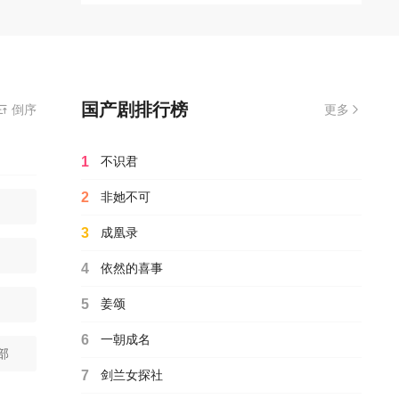
国产剧排行榜
倒序
更多
1
不识君
2
非她不可
3
成凰录
4
依然的喜事
5
姜颂
6
一朝成名
部
7
剑兰女探社