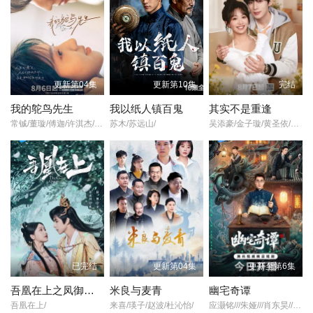
人对异族秘辛的追逐里，走入雾一般的迷阵。相遇并非偶然，同为
异类的二人为人们不容。身世背景的设定又让他们相爱而不得。最
第22集
第23集
第24集
终，二人勇敢对抗宿命，炼化自身换回三界的太平。
第25集
第26集
第27集
更新第04集
更新第10集
完结
第28集
第29集
第30集
我的鸵鸟先生
我以纸人镇百鬼
其实不是重逢
常铖/董璇/傅迦/许淇杰/苏晓彤/宋雨霏/何洛洛/贾笑涵/方晓东/陈冠甯/王若衫/胡晓龙/
苏木/苏远山/
吴添豪/金子璇/黄圣依/王欣政/刘允儿/任运杰/刘佳烨/刘思维/
第31集
第32集
第33集
已完结
更新第04集
更新至第6集
吾凰在上之凤御四方
米良与麦青
幽宅奇谭
吾凰在上/
来喜/瑛子/赵波/杜沁怡/
应灏铭///朱娅///肖东昊///宋未央/