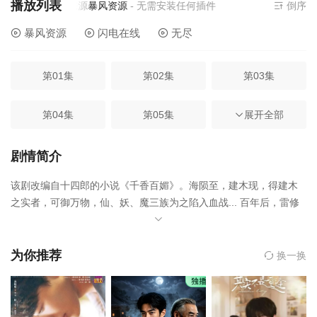
播放列表
当前资源来源
暴风资源
- 无需安装任何插件
倒序
暴风资源
闪电在线
无尽
第01集
第02集
第03集
第04集
第05集
第06集
展开全部
第07集
第08集
第09集
剧情简介
该剧改编自十四郎的小说《千香百媚》。海陨至，建木现，得建木
第10集
第11集
第12集
之实者，可御万物，仙、妖、魔三族为之陷入血战... 百年后，雷修
远为救相依为命的大哥，有意接近青丘孤女小棒槌，因缘际会下两
第13集
第14集
第15集
人一同进入雏凤书院修习。书院以命相护的小伙伴给了小棒槌最初
的友情，也埋下情动的念想。与雷修远也从好友到互相倾慕，最终
为你推荐
换一换
进入同一门派，就在两颗心越靠越近之时，身世之谜也逐步揭开，
第16集
第17集
第18集
小棒槌也不断脱胎换骨成了冰雪之姿的姜黎非。这闻所未闻的资
质，令有心之人追查她的身世和来历。雷修远一路生死相随，在众
第19集
第20集
第21集