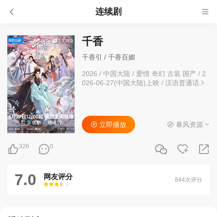
连续剧
千香
千香引 / 千香百媚
2026
/
中国大陆
/
爱情 奇幻 古装 国产
/
2
026-06-27(中国大陆)上映
/
汉语普通话
立即播放
暴风资源
326
0
7.0
网友评分
844次评分
很差
较差
还行
推荐
力荐