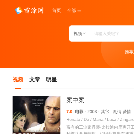
首页
全部
视频
推荐
视频
文章
明星
案中案
7.0
电影
· 2003 · 其它 · 剧情 爱情
富有的工业家丹蒂·比拉迪内里离开
种部队参与营救。也因此将患有严重