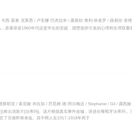
品，原著讲述1960年代还是学生的安妮，因堕胎所引发的心理和生理双重
瓶座])将出演新片[法蒂玛]。该片根据真实事件改编，讲述在葡萄牙法蒂玛，
了灾难即将来临。其中两人在1917-1918年死于