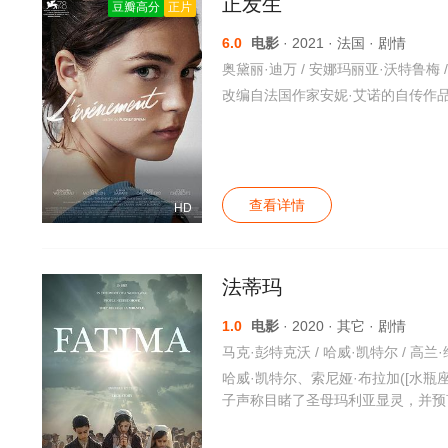
正发生
豆瓣高分
正片
6.0
电影
· 2021 · 法国 · 剧情
改编自法国作家安妮·艾诺的自传作
查看详情
HD
法蒂玛
1.0
电影
· 2020 · 其它 · 剧情
哈威·凯特尔、索尼娅·布拉加([水
子声称目睹了圣母玛利亚显灵，并预言