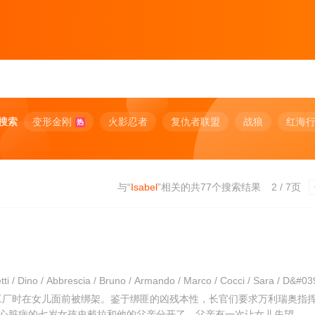
搜索
变形金刚
火影忍者
复仇者联盟
战狼
红海
热
与“
Isabel
”相关的共
77
个搜索结果
2 / 7页
工厂时在女儿面前被绑架。鉴于绑匪的凶残本性，长官们要求万利瑞奥指
心脏病的七岁女孩史戴拉和他的父亲分开了。父亲有一次让女儿失望，