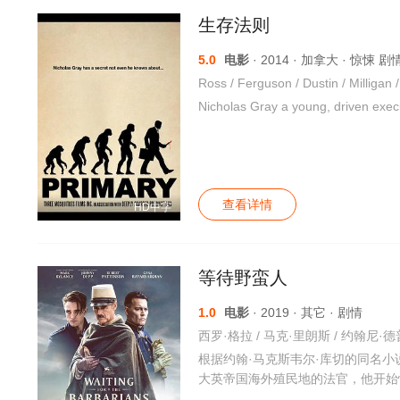
生存法则
5.0
电影
· 2014 · 加拿大 · 惊悚 剧
Ross / Ferguson / Dustin / Milliga
Nicholas Gray a young, driven execu
查看详情
HD中字
等待野蛮人
1.0
电影
· 2019 · 其它 · 剧情
根据约翰·马克斯韦尔·库切的同名
大英帝国海外殖民地的法官，他开始