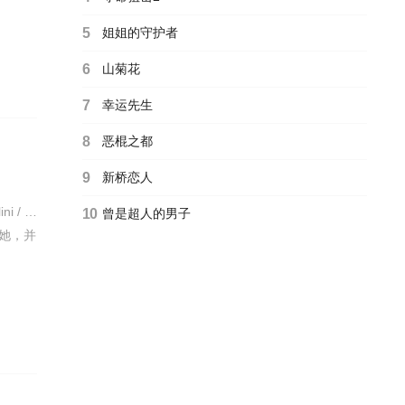
5
姐姐的守护者
6
山菊花
7
幸运先生
8
恶棍之都
9
新桥恋人
罗伯特·布列松 / Isabelle / Weingarten / Guillaume / des / Forêts / Jean-Maurice / Monnoyer / Giorgio / Maulini / 莉迪亚·比昂迪 / 帕特里克·让内 / Robert / de / Laroche / Jérôme / Massart / Marku / Ribas /
10
曾是超人的男子
她，并