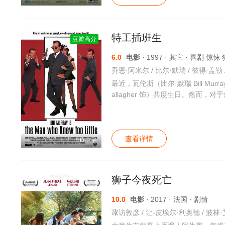
特工插班生
豆瓣高分
6.0
电影
· 1997 · 其它 · 喜剧 惊悚
最近，瓦伦斯（比尔·默瑞 Bill Mu
allagher 饰）共度生日。然而
查看详情
HD中字
狮子今夜死亡
10.0
电影
· 2017 · 法国 · 剧情