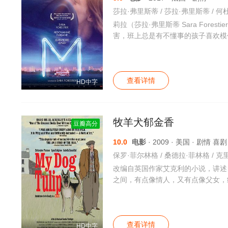
莉拉（莎拉·弗里斯蒂 Sara For
害，班上总是有不懂事的孩子喜欢模
查看详情
HD中字
牧羊犬郁金香
豆瓣高分
10.0
电影
· 2009 · 美国 · 剧情 喜
改编自英国作家艾克利的小说，讲述
之间，有点像情人，又有点像父女，细致
查看详情
HD中字