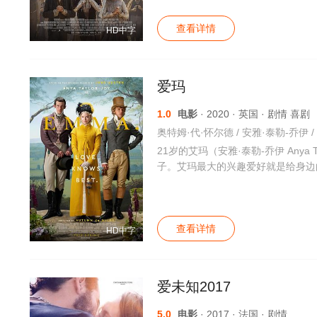
查看详情
HD中字
爱玛
1.0
电影
· 2020 · 英国 · 剧情 喜剧
21岁的艾玛（安雅·泰勒-乔伊 Any
子。艾玛最大的兴趣爱好就是给身边
查看详情
HD中字
爱未知2017
5.0
电影
· 2017 · 法国 · 剧情