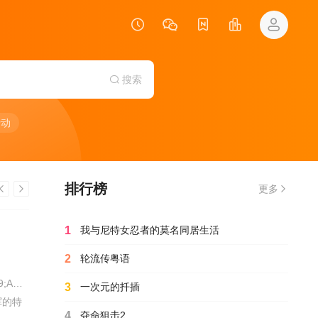
搜索
行动
排行榜
更多
1
我与尼特女忍者的莫名同居生活
2
轮流传粤语
Renato / De / Maria / Luca / Zingaretti / Dino / Abbrescia / Bruno / Armando / Marco / Cocci / Sara / D&#039;Amario / Denis / Fasolo / Isabella / Ferrari /
3
一次元的扦插
挥的特
4
夺命狙击2