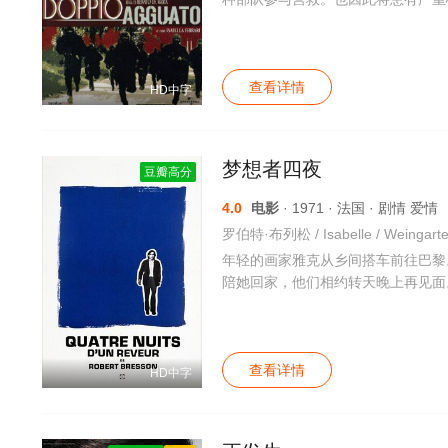
查看详情
HD中字
梦想者四夜
豆瓣高分
4.0
电影
· 1971 · 法国 · 剧情 爱情
年轻的画家雅克从乡间搭车前往巴黎
陪她回家，他们相约转天晚上再见面
查看详情
HD中字