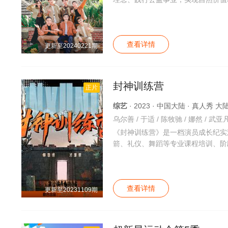
查看详情
更新至20240221期
封神训练营
正片
综艺
· 2023 · 中国大陆 · 真人秀 
乌尔善 / 于适 / 陈牧驰 / 娜然 / 武亚凡
《封神训练营》是一档演员成长纪实
箭、礼仪、舞蹈等专业课程培训、阶
查看详情
更新至20231109期