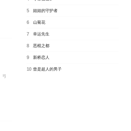
5
姐姐的守护者
6
山菊花
7
幸运先生
8
恶棍之都
9
新桥恋人
10
曾是超人的男子
、弓