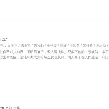
古装 国产
牲自己对抗神界。昭明陨落后，爱人混沌珠拼死救下他的一缕魂魄，布下
盟主谢雪臣，混沌珠亦成为暗域圣女暮悬铃。两人终于在人间重逢，却已
作 战争 奇幻 古装