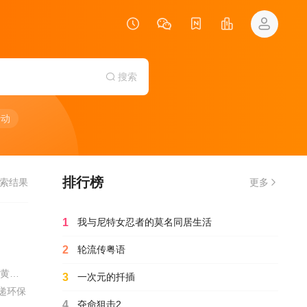
搜索
行动
排行榜
索结果
更多
1
我与尼特女忍者的莫名同居生活
2
轮流传粤语
贾乃亮 / 曾舜晞 / 丞磊 / 符龙飞 / 徐志胜 / 黄景瑜 / 岳云鹏 / 陈牧驰 / 李昀锐 / 金靖 / 张碧晨 / 孟子义 / 张艺凡 / 黄曦彦 /
3
一次元的扦插
递环保
4
夺命狙击2