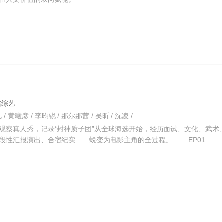
大陆综艺
 / 黄曦彦 / 李昀锐 / 那尔那茜 / 吴昕 / 沈凌 /
观察真人秀，记录“封神质子团”从全球海选开始，经历面试、文化、武术
段性汇报演出、合宿纪实……蜕变为电影主角的全过程。 EP01