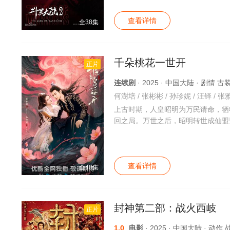
查看详情
全38集
千朵桃花一世开
正片
连续剧
· 2025 · 中国大陆 · 剧情 
上古时期，人皇昭明为万民请命，牺
回之局。万世之后，昭明转世成仙盟
查看详情
全40集
封神第二部：战火西岐
正片
1.0
电影
· 2025 · 中国大陆 · 动