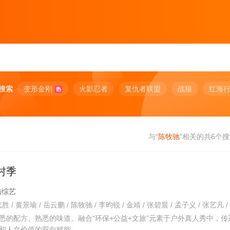
搜索
变形金刚
火影忍者
复仇者联盟
战狼
红海
热
与“
陈牧驰
”相关的共
6
个搜
村季
大陆综艺
悉的配方、熟悉的味道。融合“环保+公益+文旅”元素于户外真人秀中，传
和人文价值的双向赋能。