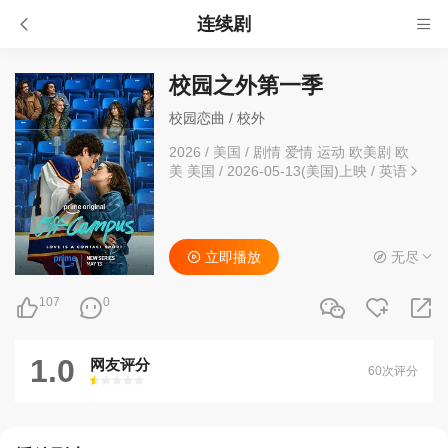
连续剧
校园之外第一季
校园恋曲 / 校外
2026
/
美国
/
剧情 爱情 运动 欧美剧 欧
美 美国
/
2026-05-13(美国)上映
/
英语
立即播放
无尽
107
0
1.0
网友评分
60次评分
很差
较差
还行
推荐
力荐