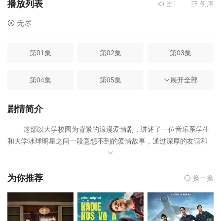
播放列表
当前资源来源
倒序
无尽
无尽
第01集
第02集
第03集
第04集
第05集
第06集
展开全部
第07集
第08集
剧情简介
这部以大学校园为背景的浪漫爱情剧，讲述了一位音乐系学生
和大学冰球明星之间一段意想不到的爱情故事，通过深厚的友谊和
持久的羁绊，探讨了爱情和成人世界的复杂性。
为你推荐
换一换