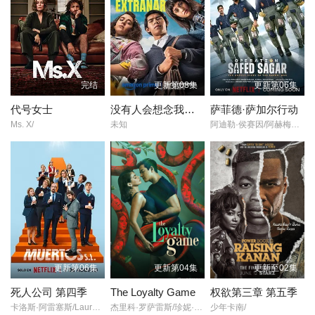
完结
更新第08集
更新第06集
代号女士
没有人会想念我们 第二季
萨菲德·萨加尔行动
Ms. X/
未知
阿迪勒·侯赛因/阿赫梅德·坎/悉塔尔特/吉米·舍尔吉勒/维奈·帕塔克/Ashok·Mehta/马努·里希·查达/马克·班宁顿/莫汉·卡普尔/R·巴克提·克莱因/丹尼斯·侯赛因/普拉加克塔·科利/Edward·Sonnenblick/Dia·Mirza/阿比·维尔马/米希尔·阿胡贾/Masoom·Mumtaz·Khan/Taaruk·Raina/阿姆丽塔·巴格琪/Arnav·Bhasin/Anupam·K.·Sinha/Raj·Vasudeva/
更新第06集
更新第04集
更新至02集
死人公司 第四季
The Loyalty Game
权欲第三章 第五季
卡洛斯·阿雷塞斯/Laura·Caballero/
杰里科·罗萨雷斯/珍妮·古铁雷斯/卡米娜·维拉罗尔/
少年卡南/