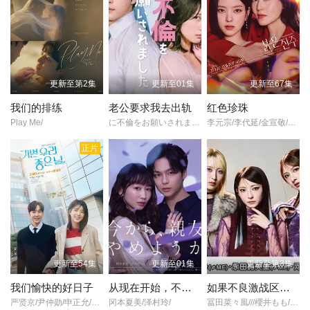
更新至第2集
更新至01集
更新至67集
我们的排练
老公要求我去出轨
红色珍珠
Play Me/
に不倫をお願いされました/
李元宗/李代延/金宣敬/李甫姫/朴真熙/韩振熙/李应敬/金惠仙/이정용/채빈/
正片
更新至54集
更新至01集
更新至第3集
我们愉快的好日子
从现在开始，不做朋友了吧。
如果不良激战区的四天王转生成了偶像团体？
严贤京/尹仲勋/申正允/尹多英/金惠玉/鲜于在德/尹多勋/文喜京/李商淑/郑孝彬/李家豪/郑永琡/
冈本夏美/泽村玲/
冨田菜々風///櫻井もも///鈴木瞳美///蟹沢萌子///谷崎早耶///本田珠由記///落合希来里///尾木波菜///永田詩央里///河口夏音///川中子奈月心///塚地武雅/