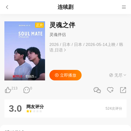
连续剧
灵魂之伴
正片
灵魂伴侣
2026
/
日本
/
日本
/
2026-05-14上映
/
韩
语,日语
立即播放
无尽
213
0
3.0
网友评分
524次评分
很差
较差
还行
推荐
力荐