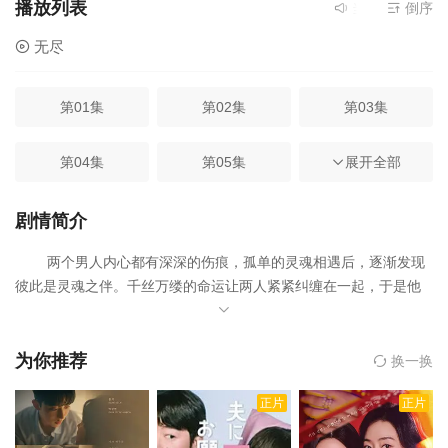
播放列表
当前资源来源
倒序
无
无尽
第01集
第02集
第03集
第04集
第05集
第06集
展开全部
第07集
第08集
剧情简介
两个男人内心都有深深的伤痕，孤单的灵魂相遇后，逐渐发现
彼此是灵魂之伴。千丝万缕的命运让两人紧紧纠缠在一起，于是他
们决定共同生活，足迹踏过柏林、首尔、东京，经历了刻骨难忘的
痛苦、折磨，以及喜悦。
为你推荐
换一换
正片
正片