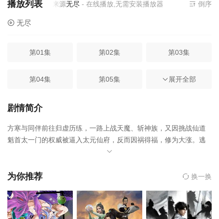
播放列表
当前资源来源
无尽
- 在线播放,无需安装播放器
倒序
无尽
第01集
第02集
第03集
第04集
第05集
第06集
展开全部
第07集
第08集
第09集
剧情简介
方寒与同伴前往归虚历练，一路上战天魔、斩神族，又因挑战仙道
第10集
第11集
第12集
魁首太一门的权威被逼入太元仙府，反而因祸得福，修为大涨。逃
脱生天之后的方寒恪守本心，护持同门，继续谱写属于自己的热血
第13集
第14集
第15集
传说。
为你推荐
换一换
第16集
第17集
第18集
第19集
第20集
第21集