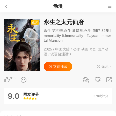
动漫
永生之太元仙府
正片
永生 第五季,永生 新篇章,永生 第57-82集,I
mmortality 5,Immortality：Taiyuan Immor
tal Mansion
2025
/
中国大陆
/
动作 动画 奇幻 国产动
漫
/
汉语普通话
立即播放
无尽
916
0
9.0
网友评分
278次评分
很差
较差
还行
推荐
力荐