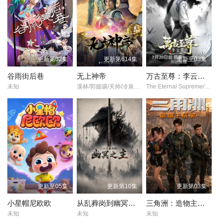
第22集
第23集
第24集
第25集
第26集
更新第02集
更新第614集
更新至03集
谷雨街后巷
无上神帝
万古至尊：李云霄传
未知
溪林/郭懿骧/关帅/冷泉夜月/季骜杰/钟巍/烈之流星/蘭雨馨/张妮/徐翔/Akira明/柳知萧/
The Eternal Supreme/ Li Yunxiao/
更新至05集
更新第10集
更新第03集
小星帽尼欧欧
从乱葬岗到幽冥之主
三角洲：造物主玩家
未知
未知
未知