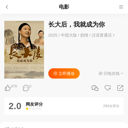
电影
长大后，我就成为你
2025
/
中国大陆
/
剧情
/
汉语普通话
立即播放
闪电在线
876
0
2.0
网友评分
294次评分
很差
较差
还行
推荐
力荐