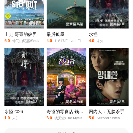
更新HD
更新至高清
更新至HD
出走 哥哥的彼界
最后孤屋
水怪
5.0
4.0
4.0
仲间由纪惠/Soul/又吉伶音/伊波れいり/松田流花/津波竜斗/内田树/盧礼欧/玉城敦子/城间やよい/津嘉山正种/寺辻健一郎/
11817/Eleven Eight One Seven/
未知
更新至HD
更新至高清
更新至HD
水怪2026
奇怪的零食店 钱天堂
网内人：无脸杀手
1.0
3.0
5.0
未知
钱天堂/The Mysterious Candy Store/Strange Snack Shop Jeoncheondang/
Second Sister/