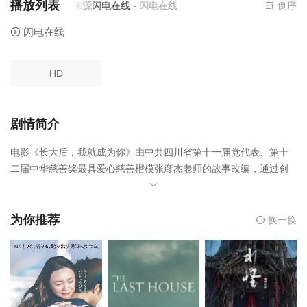
播放列表
当前资源来源
闪电在线
- 闪电在线
倒序
闪电在线
HD
剧情简介
电影《长大后，我就成为你》由中共四川省第十一届党代表、第十
二届中华慈善奖最具爱心慈善楷模张彦杰老师的故事改编，通过创
建爱心助学机构、罹患癌症、奔走呼吁、助贫脱贫等多个感人情
景，生动演绎张彦杰不畏艰难的爱心助学之路，通过建立兔兔青少
年爱心家园，在全国各地奔走呼吁，为困难群体倾情奉献，用其真
为你推荐
换一换
情和无悔照亮了无数贫困学生的希望之路，也书写了一名普通志愿
者生命的厚度。