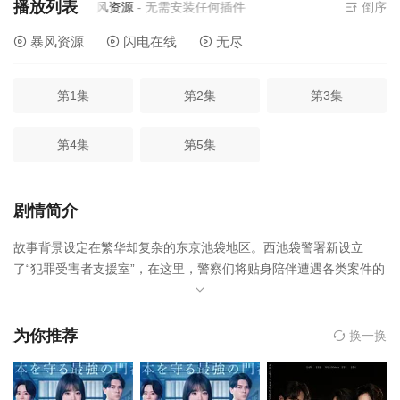
播放列表
当前资源来源
暴风资源
- 无需安装任何插件
倒序
暴风资源
闪电在线
无尽
第1集
第2集
第3集
第4集
第5集
剧情简介
故事背景设定在繁华却复杂的东京池袋地区。西池袋警署新设立
了“犯罪受害者支援室”，在这里，警察们将贴身陪伴遭遇各类案件的
受害者及遗属，协助他们重新积极面对生活。 黑木夏海（小池荣子
饰）是一个能够平等且设身处地陪伴受害者的前刑警，心理学家白
石绘梨子（北香那 饰）作为派遣支援员加入，她虽有专业知识却不
为你推荐
换一换
擅长与人沟通。这两个性格截然相反、内心却各自怀有创伤的边缘
人组成搭档，在没有标准答案的部门里互相扶持，共同面对受害者
们的痛苦。