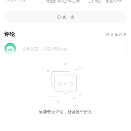
Sin And Love/
朴世荣/韩高恩/林志恩/成伊言/朴率拉/徐道永/全胜彬/
三十而已/日本版/Nothing But Thirty/30女の思うこと/トウキョウミドルサーティー/
换一换
评论
共
0
条评论
当前暂无评论，赶紧抢个沙发