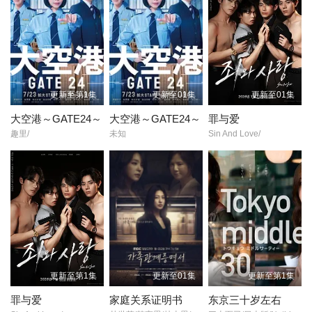
更新至第1集
更新至01集
更新至01集
大空港～GATE24～
大空港～GATE24～
罪与爱
趣里/
未知
Sin And Love/
更新至第1集
更新至01集
更新至第1集
罪与爱
家庭关系证明书
东京三十岁左右