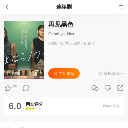
连续剧
再见黑色
Goodbye, Noir
2026
/
日本
/
日本
/
日语
立即播放
暴风资源
190
0
6.0
网友评分
694次评分
很差
较差
还行
推荐
力荐