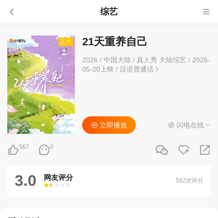
综艺
21天重养自己
正片
2026
/
中国大陆
/
真人秀 大陆综艺
/
2026-
05-20上映
/
汉语普通话
立即播放
闪电在线
567
0
3.0
网友评分
592次评分
很差
较差
还行
推荐
力荐