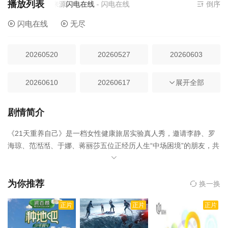
播放列表
当前资源来源
闪电在线
- 闪电在线
倒序
闪电在线
无尽
20260520
20260527
20260603
20260610
20260617
20260624
展开全部
20260701
20260708第8期
20260715第9期
剧情简介
《21天重养自己》是一档女性健康旅居实验真人秀，邀请李静、罗
20260722第10期
海琼、范湉湉、于娜、蒋丽莎五位正经历人生“中场困境”的朋友，共
同入住“重养小屋”，在这里，她们用科学的方法重新整理身体、饮食
与情绪的秩序，借助专业指导（健身、营养、心理、脑科学等），
从身体、心理、生活状态等多 维度“重养自己”，探索人生的下半场
为你推荐
换一换
更多可能性。观众也将与姐姐们共同完成一场“宠养”之旅，在线同步
正片
正片
正片
检测、打卡、记录变化，和姐姐们一起修复能量，更新生活。