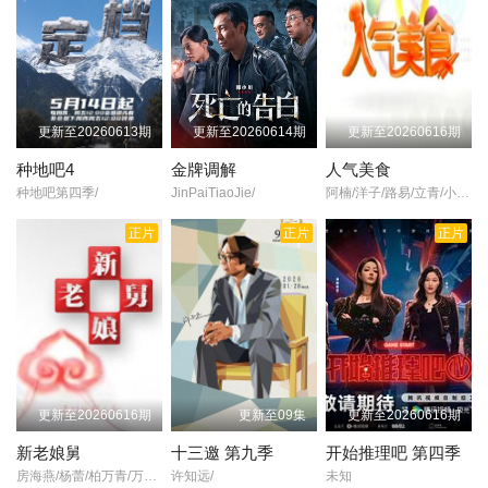
更新至20260613期
更新至20260614期
更新至20260616期
种地吧4
金牌调解
人气美食
种地吧第四季/
JinPaiTiaoJie/
阿楠/洋子/路易/立青/小美/
正片
正片
正片
更新至20260616期
更新至09集
更新至20260616期
新老娘舅
十三邀 第九季
开始推理吧 第四季
房海燕/杨蕾/柏万青/万峰/黄飞珏/裴蓁/冯红梅/张兆国/黄红梅/蔚兰/
许知远/
未知