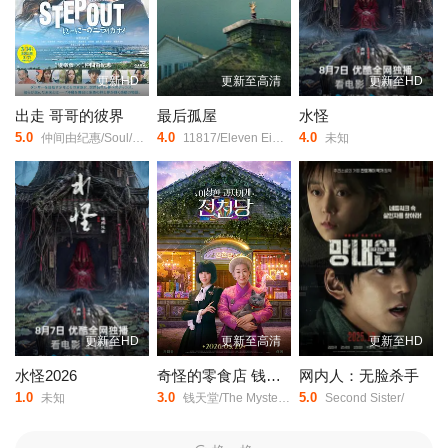
更新HD
更新至高清
更新至HD
出走 哥哥的彼界
最后孤屋
水怪
5.0
4.0
4.0
仲间由纪惠/Soul/又吉伶音/伊波れいり/松田流花/津波竜斗/内田树/盧礼欧/玉城敦子/城间やよい/津嘉山正种/寺辻健一郎/
11817/Eleven Eight One Seven/
未知
更新至HD
更新至高清
更新至HD
水怪2026
奇怪的零食店 钱天堂
网内人：无脸杀手
1.0
3.0
5.0
未知
钱天堂/The Mysterious Candy Store/Strange Snack Shop Jeoncheondang/
Second Sister/