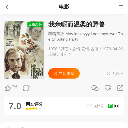
电影
我亲昵而温柔的野兽
豆瓣高分
狩猎事故 Moy laskovyy i nezhnyy zver Th
e Shooting Party
1978
/
其它
/
剧情 爱情 古装
/
1979-04-26
上映
/
其它
立即播放
无尽
794
0
7.0
网友评分
8.0
999次评分
豆
很差
较差
还行
推荐
力荐