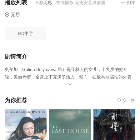
播放列表
当前资源来源
无尽
- 在线播放,无需安装播放器
倒序
无尽
HD中字
剧情简介
奥尔加（Galina Belyayeva 饰）是守林人的女儿，十九岁的她年
轻，美丽热情，全身上下充满了活力，然而，在极具欺骗性的外表
之下，隐藏着一颗奸诈刻薄又趋炎附势的内心。乌尔边宁（Leonid
Markov 饰）、卡尔涅耶夫（基里尔·拉夫罗夫 Kirill Lavrov 饰）和卡
梅舍夫（奥列格·扬科夫斯基 Oleg Yankovsky 饰）三个男人拜倒在
为你推荐
换一换
奥尔加的石榴裙下，想要娶她为妻，最终，奥尔加选择了看起来最
有钱的乌尔边宁，然而，在新婚那天，奥尔加又对卡梅舍夫表达了
爱意。结婚之后，奥尔加才知道，乌尔边宁根本没有看起来的那样
有钱，受不了贫穷日子的奥尔加转而成为了卡尔涅耶夫的情妇。