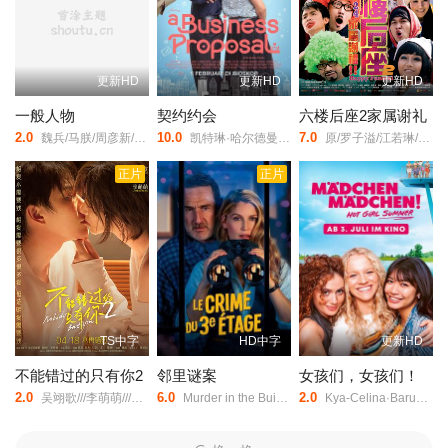
更新HD
更新HD
更新HD
一般人物
契约约会
六楼后座2家属谢礼
2.0
10.0
7.0
魏兵/马朕/周彦新/刘尚奎/
凯特琳·哈尔德曼/艾丽尔·塔图姆/Abidzar·Al·Ghifari/
原/罗子溢/江若琳/陆永/郑诗君/曾志伟/林嘉欣/卢巧音/周俊伟/
正片
正片
TS中字
HD中字
更新HD
不能错过的只有你2
邻里谜案
女孩们，女孩们！
2.0
6.0
2.0
吴翊歌///李萌萌///杨业明///刘流///陶红///赵熙玥///黄品沅///赵晋///田东霖///赵汉军///王彩平/
Murder in the Building/Bazaar/
Kya-Celina·Barucki/Julia·Novohradsky/Nhung·Hong/