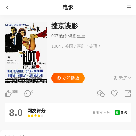
电影
捷京谍影
007艳传 谍影重重
1964
/
英国
/
喜剧
/
英语
立即播放
无尽
606
0
8.0
网友评分
6.6
676次评分
豆
很差
较差
还行
推荐
力荐