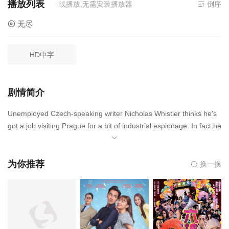
播放列表
资源来源
无尽
- 在线播放,无需安装播放器
倒序
无尽
HD中字
剧情简介
Unemployed Czech-speaking writer Nicholas Whistler thinks he's
got a job visiting Prague for a bit of industrial espionage. In fact he
is now in the employ of British Intelligence. His pretty chauffeuse o
n arrival behind the Iron Curtain, Comrade Simonova, is herself a
Czech agent. Just as well she's immediately attracted to 007's un
为你推荐
换一换
witting replacement.