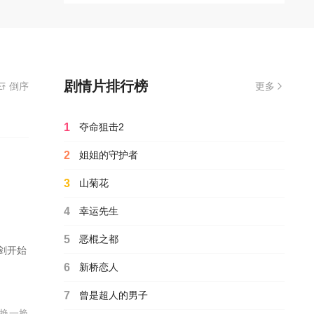
剧情片排行榜
倒序
更多
1
夺命狙击2
2
姐姐的守护者
3
山菊花
4
幸运先生
5
恶棍之都
剑开始
6
新桥恋人
7
曾是超人的男子
换一换