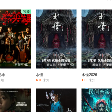
更新至HD
更新至HD
更新
英雄
水怪
水怪2026
4.0
1.0
知
未知
未知