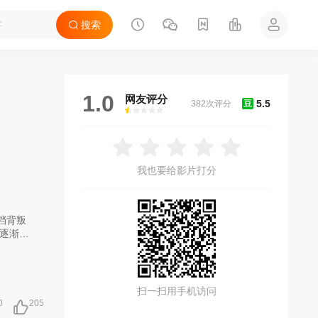
搜索
1.0
网友评分
5.5
382次评分
豆
很差
较差
还行
推荐
力荐
我也要给影片打分
档背叛
逐渐被
扫一扫用手机访问
0
205