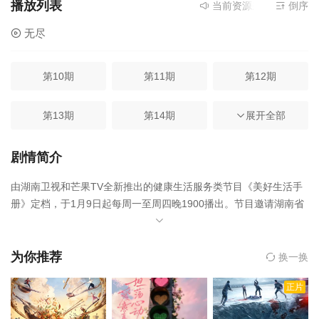
播放列表
当前资源来源
无尽
- 在
倒序
无尽
第10期
第11期
第12期
第13期
第14期
展开全部
第1期
第2期
第3期
第4期
剧情简介
由湖南卫视和芒果TV全新推出的健康生活服务类节目《美好生活手
第5期
第6期
第7期
册》定档，于1月9日起每周一至周四晚1900播出。节目邀请湖南省
内外权威中西医专家组成美好生活团，帮助大众解决烦恼困惑，提
第8期
第9期
供更科学有效的健康锦囊。
为你推荐
换一换
正片