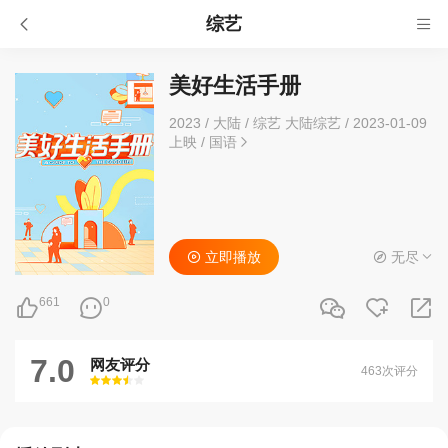
综艺
美好生活手册
2023
/
大陆
/
综艺 大陆综艺
/
2023-01-09
上映
/
国语
立即播放
无尽
661
0
7.0
网友评分
463次评分
很差
较差
还行
推荐
力荐