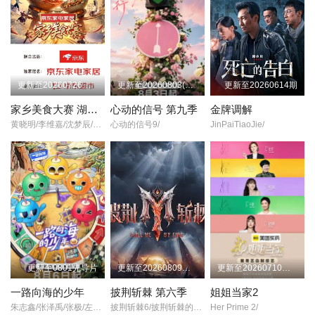
更新至20260726第1集
更新至20260803(第1期中纯享)
更新至20260614期
家乡美食大赛 湖南站
心动的信号 第九季
金牌调解
黄晓明/李维嘉/沈梦辰/王霏霏/孟佳/金莎/孙丞潇/李斯丹妮/敖子逸/林述巍/董克平/侯玉瑞/徐萌/高文麒/曹雨/许菊云/朱诚心/兰桂均/
心动的信号9/
JinPaiTiaoJie/
更新至0801先导片
更新至20260809超前企划第2期
更新至20260710先导片
一路向海的少年
披荆斩棘 第六季
姐姐当家2
朱志鑫/张泽禹/张极/左航/苏新皓/陆虎/李飞/阎鹤祥/
披荆斩棘6/披荆斩棘的哥哥6/
Her Prime 2/